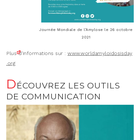
Jour­née Mon­diale de l’A­my­lose le 26 octobre
2021
Plus d’informations sur :
www​.worl​da​my​loi​do​sis​day​
.org
D
ÉCOUVREZ LES OUTILS
DE COMMUNICATION