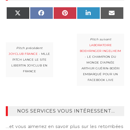
X
FACEBOOK
PINTEREST
LINKEDIN
EMAIL
(TWITTER)
LABORATOIRE
BOEHRINGER INGELHEIM
JOYCLUB FRANCE
- MLLE
- LE CHAMPION DU
PITCH LANCE LE SITE
MONDE D’APNÉE
LIBERTIN JOYCLUB EN
ARTHUR GUÉRIN-BOËRI
FRANCE
EMBARQUÉ POUR UN
FACEBOOK LIVE
NOS SERVICES VOUS INTÉRESSENT…
…et vous aime­riez en savoir plus sur les retom­bées