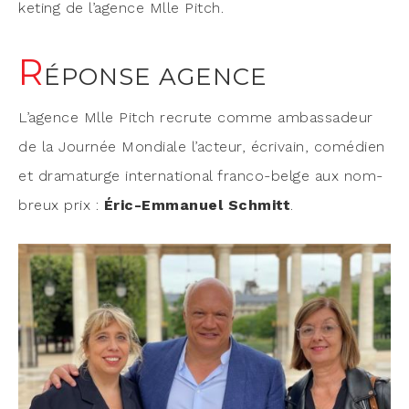
ke­ting de l’agence Mlle Pitch.
R
ÉPONSE AGENCE
L’agence Mlle Pitch recrute comme ambas­sa­deur
de la Jour­née Mon­diale l’acteur, écri­vain, comé­dien
et dra­ma­turge inter­na­tio­nal fran­co-belge aux nom­
breux prix :
Éric-Emma­nuel Schmitt
.