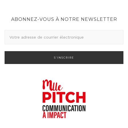
ABONNEZ-VOUS À NOTRE NEWSLETTER
A
d
r
e
s
s
e
d
e
c
o
u