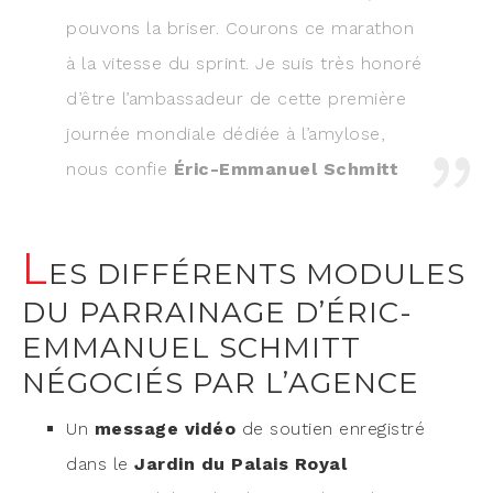
pou­vons la bri­ser. Cou­rons ce mara­thon
à la vitesse du sprint. Je suis très hono­ré
d’être l’ambassadeur de cette pre­mière
jour­née mon­diale dédiée à l’amylose,
nous confie
Éric-Emma­nuel Schmitt
L
ES DIFFÉRENTS MODULES
DU PARRAINAGE D’ÉRIC-
EMMANUEL SCHMITT
NÉGOCIÉS PAR L’AGENCE
Un
mes­sage vidéo
de sou­tien enre­gis­tré
dans le
Jar­din du Palais Royal