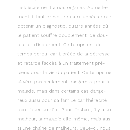
insi­dieu­se­ment à nos organes. Actuel­le­
ment, il faut presque quatre années pour
obte­nir un diag­nos­tic, quatre années où
le patient souffre dou­ble­ment, de dou­
leur et d’isolement. Ce temps est du
temps per­du, car il créée de la détresse
et retarde l’accès à un trai­te­ment pré­
cieux pour la vie du patient. Ce temps ne
s’avère pas seule­ment dan­ge­reux pour le
malade, mais dans cer­tains cas dan­ge­
reux aus­si pour sa famille car l’hérédité
peut jouer un rôle. Pour l’instant, il y a un
mal­heur, la mala­die elle-même, mais aus­
si une chaîne de mal­heurs. Celle-ci, nous