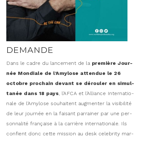
DEMANDE
Dans le cadre du lan­ce­ment de la
pre­mière Jour­
née Mon­diale de l’Amylose atten­due le 26
octobre pro­chain devant se dérou­ler en simul­
ta­née dans 18 pays
, l’AFCA et l’Alliance Inter­na­tio­
nale de l’Amylose sou­haitent aug­men­ter la visi­bi­li­té
de leur jour­née en la fai­sant par­rai­ner par une per­
son­na­li­té fran­çaise à la car­rière inter­na­tio­nale. Ils
confient donc cette mis­sion au desk cele­bri­ty mar­