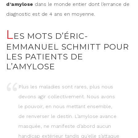
d’amylose
dans le monde entier dont l’errance de
diag­nos­tic est de 4 ans en moyenne.
L
ES MOTS D’ÉRIC-
EMMANUEL SCHMITT POUR
LES PATIENTS DE
L’AMYLOSE
Plus les mala­dies sont rares, plus nous
devons agir col­lec­ti­ve­ment. Nous avons
le pou­voir, en nous met­tant ensemble,
de ren­ver­ser le des­tin. L’amylose avance
mas­quée, ne mani­feste d’abord aucun
han­di­cap exté­rieur tan­dis qu’elle s’attaque