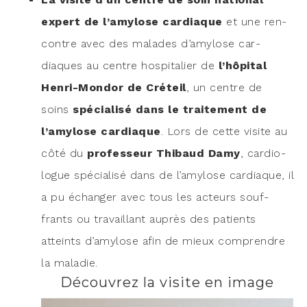
expert de l’amylose car­diaque
et une ren­
contre avec des malades d’amylose car­
diaques au centre hos­pi­ta­lier de
l’hôpital
Hen­ri-Mon­dor de Cré­teil
, un centre de
soins
spé­cia­li­sé dans le trai­te­ment de
l’amylose car­diaque
. Lors de cette visite au
côté du
pro­fes­seur Thi­baud Damy
, car­dio­
logue spé­cia­li­sé dans de l’amylose car­diaque, il
a pu échan­ger avec tous les acteurs souf­
frants ou tra­vaillant auprès des patients
atteints d’amylose afin de mieux com­prendre
la maladie.
Découvrez la visite en image