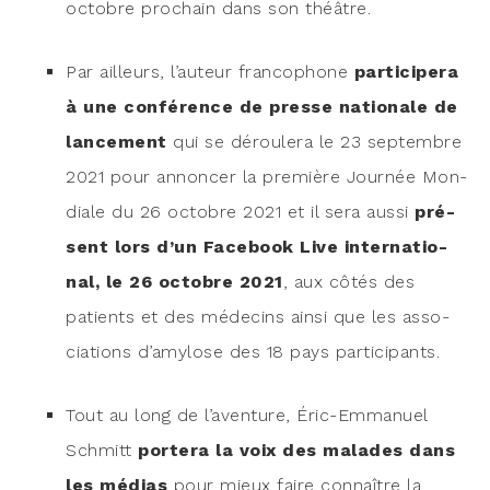
octobre pro­chain dans son théâtre.
Par ailleurs, l’auteur fran­co­phone
par­ti­ci­pe­ra
à une confé­rence de presse natio­nale de
lan­ce­ment
qui se dérou­le­ra le 23 sep­tembre
2021 pour annon­cer la pre­mière Jour­née Mon­
diale du 26 octobre 2021 et il sera aus­si
pré­
sent lors d’un Face­book Live inter­na­tio­
nal, le 26 octobre 2021
, aux côtés des
patients et des méde­cins ain­si que les asso­
cia­tions d’amylose des 18 pays participants.
Tout au long de l’aventure, Éric-Emma­nuel
Schmitt
por­te­ra la voix des malades dans
les médias
pour mieux faire connaître la