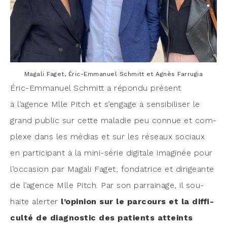
Maga­li Faget, Éric-Emma­nuel Schmitt et Agnès Farrugia
Éric-Emma­nuel Schmitt a répon­du pré­sent
à l’agence Mlle Pitch et s’engage à sen­si­bi­li­ser le
grand public sur cette mala­die peu connue et com­
plexe dans les médias et sur les réseaux sociaux
en par­ti­ci­pant à la mini-série digi­tale ima­gi­née pour
l’occasion par Maga­li Faget, fon­da­trice et diri­geante
de l’agence Mlle Pitch. Par son par­rai­nage, il sou­
haite aler­ter
l’opinion sur le par­cours et la dif­fi­
cul­té de diag­nos­tic des patients atteints