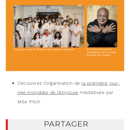
Décou­vrez l’or­ga­ni­sa­tion de
la pre­mière jour­
née mon­diale de l’A­my­lose
média­ti­sée par
Mlle Pitch.
PARTAGER