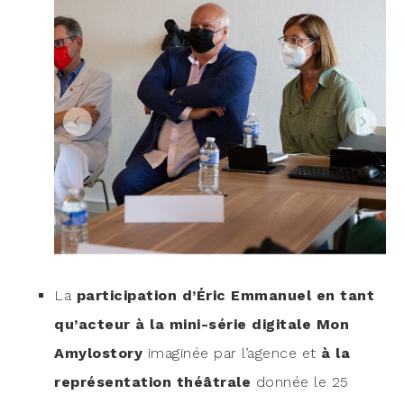
La
par­ti­ci­pa­tion d’Éric Emma­nuel en tant
qu’acteur à la mini-série digi­tale Mon
Amy­los­to­ry
ima­gi­née par l’agence et
à la
repré­sen­ta­tion théâ­trale
don­née le 25