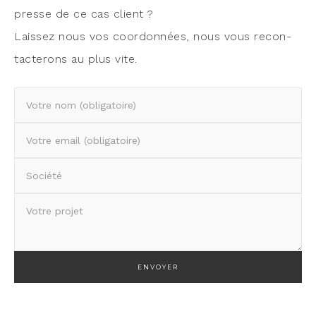
presse de ce cas client ?
Lais­sez nous vos coor­don­nées, nous vous recon­
tac­te­rons au plus vite.
Ve