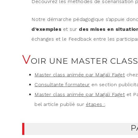
Décou­vrez les méthodes de scé­na­ri­sa­tion 
Notre démarche péda­go­gique s’appuie don
d’exemples
et sur
des mises en situa­tion
échanges et le Feed­back entre les par­ti­ci­pa
V
OIR UNE MASTER CLASS
Mas­ter class ani­mée par Maga­li Faget
chez 
Consul­tante for­ma­teur
en sec­tion publi­ci
Mas­ter class ani­mée par Maga­li Faget
et Pa
bel article publié sur
étapes :
.
P