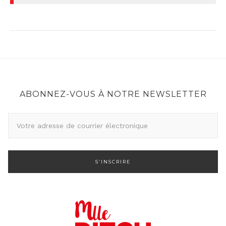
ABONNEZ-VOUS À NOTRE NEWSLETTER
A
d
r
e
s
s
e
d