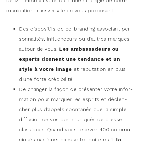
de M
Pitch va vous bâtir une stra­té­gie de com­
mu­ni­ca­tion trans­ver­sale en vous proposant :
Des dis­po­si­tifs de co-bran­ding asso­ciant per­
son­na­li­tés, influen­ceurs ou d’autres marques
autour de vous.
Les ambas­sa­deurs ou
experts donnent une ten­dance et un
style à votre image
et répu­ta­tion en plus
d’une forte crédibilité
De chan­ger la façon de pré­sen­ter votre infor­
ma­tion pour mar­quer les esprits et déclen­
cher plus d’appels spon­ta­nés que la simple
dif­fu­sion de vos com­mu­ni­qués de presse
clas­siques. Quand vous rece­vez 400 com­mu­
ni­qués par jours dans votre boite mail,
la