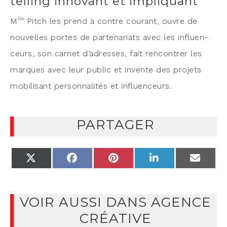
telling innovant et impliquant
lle
M
Pitch les prend à contre cou­rant, ouvre de
nou­velles portes de par­te­na­riats avec les influen­
ceurs, son car­net d’a­dresses, fait ren­con­trer les
marques avec leur public et invente des pro­jets
mobi­li­sant per­son­na­li­tés et influenceurs.
PARTAGER
X
FACEBOOK
PINTEREST
LINKEDIN
EMAIL
(TWITTER)
VOIR AUSSI DANS AGENCE
CRÉATIVE