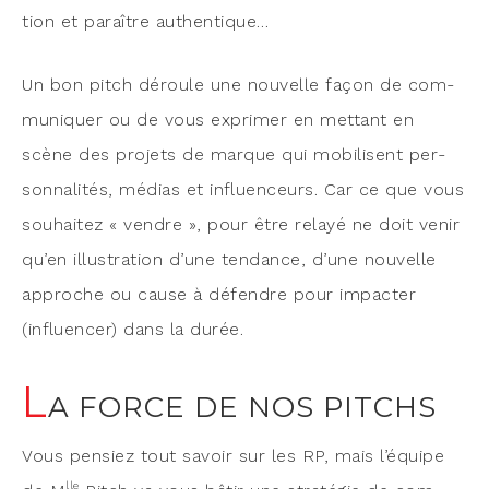
tion et paraître authentique…
Un bon pitch déroule une nou­velle façon de com­
mu­ni­quer ou de vous expri­mer en met­tant en
scène des pro­jets de marque qui mobi­lisent per­
son­na­li­tés, médias et influen­ceurs. Car ce que vous
sou­hai­tez « vendre », pour être relayé ne doit venir
qu’en illus­tra­tion d’une ten­dance, d’une nou­velle
approche ou cause à défendre pour impac­ter
(influen­cer) dans la durée.
L
A FORCE DE NOS PITCHS
Vous pen­siez tout savoir sur les RP, mais l’équipe
lle