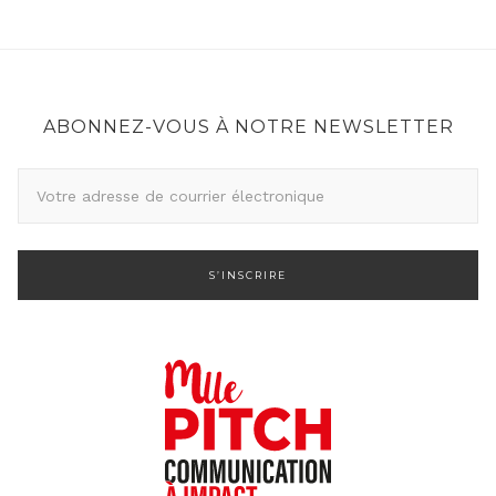
ABONNEZ-VOUS À NOTRE NEWSLETTER
A
d
r
e
s
s
e
d
e
c
o