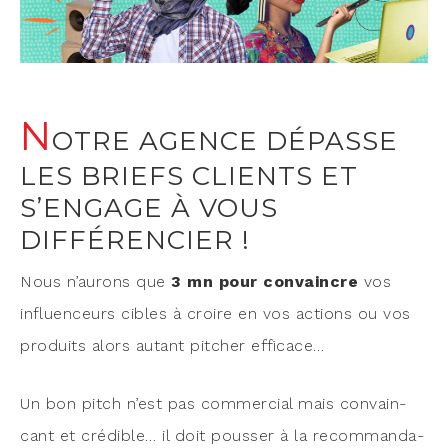
N
OTRE AGENCE DÉPASSE
LES BRIEFS CLIENTS ET
S’ENGAGE À VOUS
DIFFÉRENCIER !
Nous n’aurons que
3 mn pour convaincre
vos
influen­ceurs cibles à croire en vos actions ou vos
pro­duits alors autant pit­cher efficace…
Un bon pitch n’est pas com­mer­cial mais convain­
cant et cré­dible… il doit pous­ser à la recom­man­da­