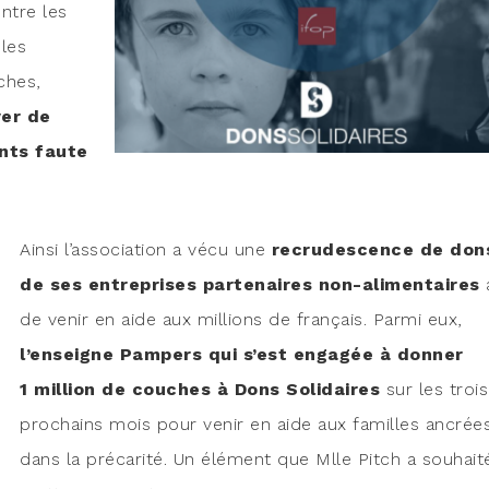
entre les
 les
ches,
ver de
ants faute
Ain­si l’association a vécu une
recru­des­cence de don
de ses entre­prises par­te­naires non-ali­men­taires
a
de venir en aide aux mil­lions de fran­çais. Par­mi eux,
l’enseigne Pam­pers qui s’est enga­gée à don­ner
1 mil­lion de couches à Dons Soli­daires
sur les trois
pro­chains mois pour venir en aide aux familles ancrée
dans la pré­ca­ri­té. Un élé­ment que Mlle Pitch a sou­hai­t