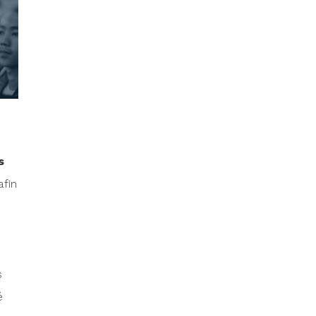
s
fin
s
é