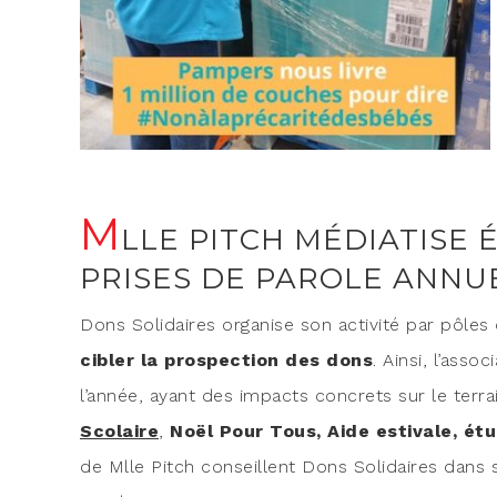
M
LLE PITCH MÉDIATISE
PRISES DE PAROLE ANNU
Dons Soli­daires orga­nise son acti­vi­té par pôles
cibler la pros­pec­tion des dons
. Ain­si, l’ass
l’année, ayant des impacts concrets sur le ter­ra
Sco­laire
,
Noël Pour Tous, Aide esti­vale, étu
de Mlle Pitch conseillent Dons Soli­daires dans s