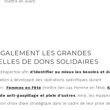
mettre en avant.
 ÉGALEMENT LES GRANDES
ELLES DE DONS SOLIDAIRES
 d’expertise afin
d’identifier au mieux les besoins et d
ociation a déve­lop­pé des opé­ra­tions spé­ci­fiques durant
in :
Femmes en Fête
(mettre lien cas Femme en fête),
K
de anti-gas­pillage et plein d’autres
. Ain­si, les équipe
on choix d’axe stra­té­gique dans le cadre de leur prise d