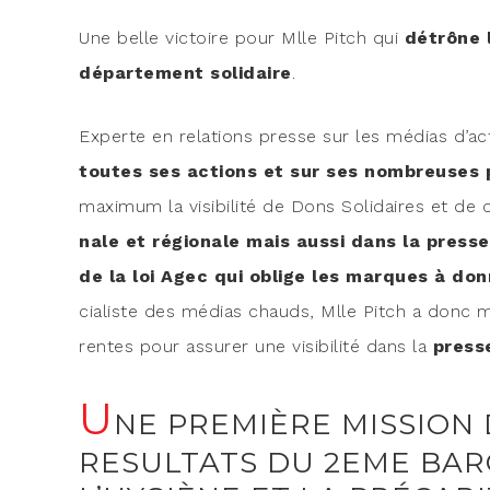
Une belle vic­toire pour Mlle Pitch qui
détrône l
dépar­te­ment soli­daire
.
Experte en rela­tions presse sur les médias d’ac
toutes ses actions et sur ses nom­breuses 
maxi­mum la visi­bi­li­té de Dons Soli­daires et de
nale et régio­nale mais aus­si dans la presse sp
de la loi Agec qui oblige les marques à don­
cia­liste des médias chauds, Mlle Pitch a donc mob
rentes pour assu­rer une visi­bi­li­té dans la
presse
U
NE PREMIÈRE MISSION 
RESULTATS DU 2EME BAR