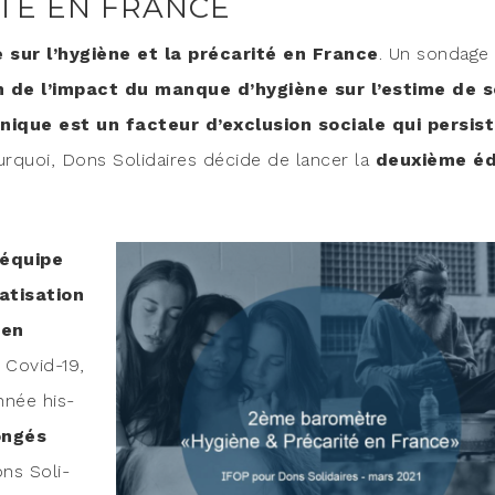
ITÉ EN FRANCE
 sur l’hygiène et la pré­ca­ri­té en France
. Un son­dage
n de l’impact du manque d’hygiène sur l’estime de s
ié­nique est un fac­teur d’exclusion sociale qui per­sis
ur­quoi, Dons Soli­daires décide de lan­cer la
deuxième éd
’équipe
ti­sa­tion
 en
u Covid-19,
nnée his­
on­gés
ons Soli­