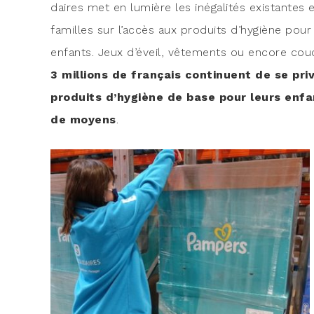
daires met en lumière les inéga­li­tés exis­tantes 
familles sur l’accès aux pro­duits d’hygiène pour
enfants. Jeux d’éveil, vête­ments ou encore cou
3 mil­lions de fran­çais conti­nuent de se pri­
pro­duits d’hygiène de base pour leurs enf
de moyens
.