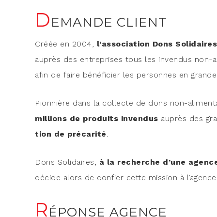
D
EMANDE CLIENT
Créée en 2004,
l’association Dons Soli­daires 
auprès des entre­prises tous les inven­dus non-ali­m
afin de faire béné­fi­cier les per­sonnes en grande 
Pion­nière dans la col­lecte de dons non-ali­men
mil­lions de pro­duits inven­dus
auprès des gr
tion de pré­ca­ri­té
.
Dons Soli­daires,
à la recherche d’une agence
décide alors de confier cette mis­sion à l’agence
R
ÉPONSE AGENCE