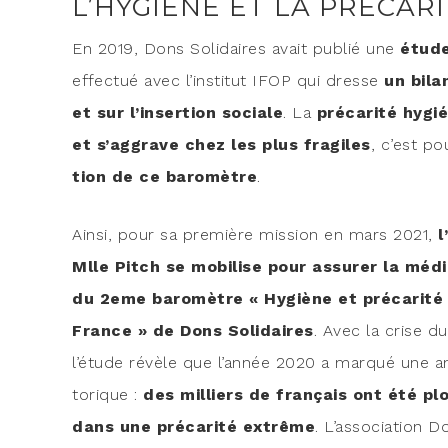
L’HYGIÈNE ET LA PRÉCAR
En 2019, Dons Soli­daires avait publié une
étude
effec­tué avec l’institut IFOP qui dresse
un bila
et sur l’insertion sociale
. La
pré­ca­ri­té hyg
et s’aggrave chez les plus fra­giles
, c’est po
tion de ce baro­mètre
.
Ain­si, pour sa pre­mière mis­sion en mars 2021,
l
Mlle Pitch se mobi­lise pour assu­rer la média­
du 2eme baro­mètre « Hygiène et pré­ca­ri­té
France » de Dons Soli­daires
. Avec la crise d
l’étude révèle que l’année 2020 a mar­qué une a
to­rique :
des mil­liers de fran­çais ont été pl
dans une pré­ca­ri­té extrême
. L’association D