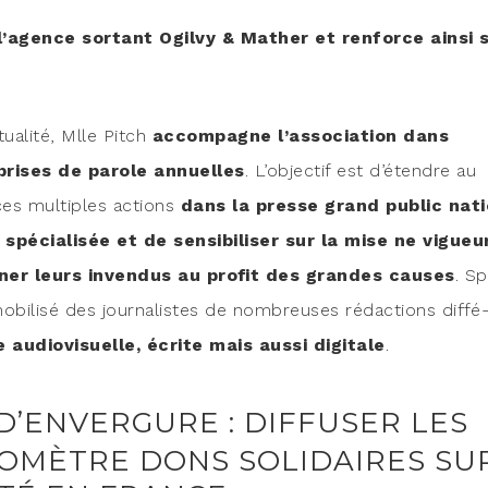
’agence sor­tant Ogil­vy & Mather et ren­force ain­si 
tualité, Mlle Pitch
accom­pagne l’association dans
prises de parole annuelles
. L’objectif est d’étendre au
 ces mul­tiples actions
dans la presse grand public nati
é­cia­li­sée et de sen­si­bi­li­ser sur la mise ne vigueu
ner leurs inven­dus au pro­fit des grandes causes
. S
i­li­sé des jour­na­listes de nom­breuses rédac­tions dif­fé
 audio­vi­suelle, écrite mais aus­si digi­tale
.
D’ENVERGURE : DIFFUSER LES
OMÈTRE DONS SOLIDAIRES SU