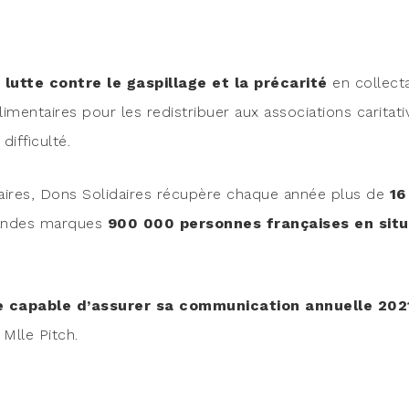
lutte contre le gas­pillage et la pré­ca­ri­té
en col­lec­t
en­taires pour les redis­tri­buer aux asso­cia­tions cari­ta­t
difficulté.
­taires, Dons Soli­daires récu­père chaque année plus de
16
andes marques
900 000 per­sonnes fran­çaises en sit
 capable d’assurer sa com­mu­ni­ca­tion annuelle 202
 Mlle Pitch.