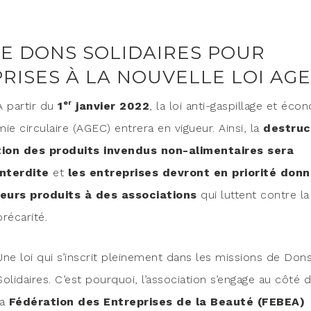
E DONS SOLIDAIRES POUR
PRISES À LA NOUVELLE LOI AG
er
À par­tir du
1
jan­vier 2022
, la loi anti-gas­pillage et éco­n
mie cir­cu­laire (AGEC) entre­ra en vigueur. Ain­si, la
des­truc
tion des pro­duits inven­dus non-ali­men­taires sera
inter­dite
et
les entre­prises devront en prio­ri­té don­
leurs pro­duits à des asso­cia­tions
qui luttent contre la
précarité.
Une loi qui s’inscrit plei­ne­ment dans les mis­sions de Don
Soli­daires. C’est pour­quoi, l’association s’engage au côté 
la
Fédé­ra­tion des Entre­prises de la Beau­té (FEBEA)