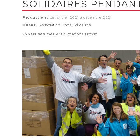
SOLIDAIRES PENDANT
Production :
de janvier 2021 à décembre 2021
Client :
Association Dons Solidaires
Expertises métiers :
Relations Presse