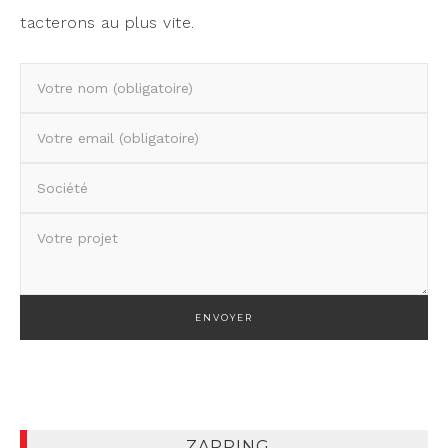
tac­te­rons au plus vite.
Ve
ZAPPING