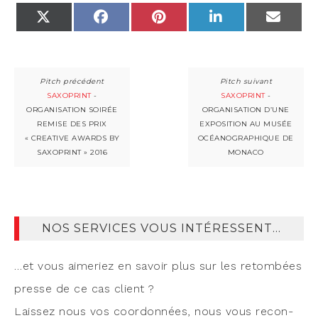
X
FACEBOOK
PINTEREST
LINKEDIN
EMAIL
(TWITTER)
SAXOPRINT
-
SAXOPRINT
-
ORGANISATION SOIRÉE
ORGANISATION D’UNE
REMISE DES PRIX
EXPOSITION AU MUSÉE
« CREATIVE AWARDS BY
OCÉANOGRAPHIQUE DE
SAXOPRINT » 2016
MONACO
NOS SERVICES VOUS INTÉRESSENT…
…et vous aime­riez en savoir plus sur les retom­bées
presse de ce cas client ?
Lais­sez nous vos coor­don­nées, nous vous recon­