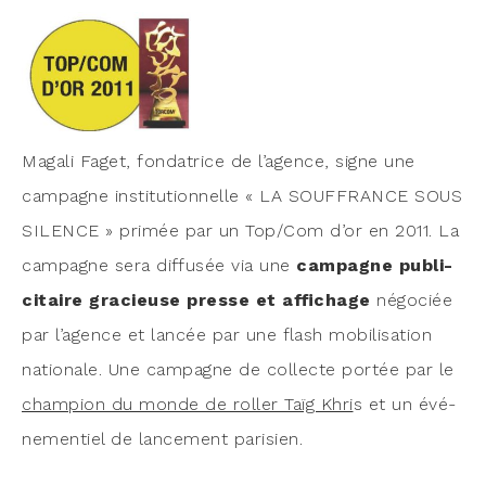
Maga­li Faget, fon­da­trice de l’a­gence, signe une
cam­pagne ins­ti­tu­tion­nelle « LA SOUFFRANCE SOUS
SILENCE » pri­mée par un Top/Com d’or en 2011. La
cam­pagne sera dif­fu­sée via une
cam­pagne publi­
ci­taire gra­cieuse presse et affi­chage
négo­ciée
par l’agence et lan­cée par une flash mobi­li­sa­tion
natio­nale. Une cam­pagne de col­lecte por­tée par le
cham­pion du monde de rol­ler Taïg Khri
s et un évé­
ne­men­tiel de lan­ce­ment parisien.