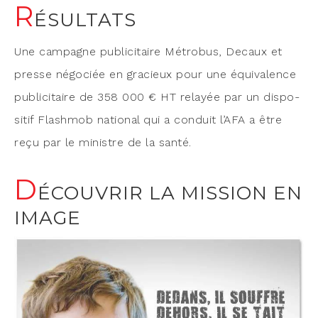
R
ÉSULTATS
Une cam­pagne publi­ci­taire Métro­bus, Decaux et
presse négo­ciée en gra­cieux pour une équi­va­lence
publi­ci­taire de 358 000 € HT relayée par un dis­po­
si­tif Flash­mob natio­nal qui a conduit l’AFA a être
reçu par le ministre de la santé.
D
ÉCOUVRIR LA MISSION EN
IMAGE