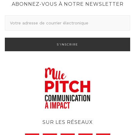
ABONNEZ-VOUS À NOTRE NEWSLETTER
A
d
r
e
s
s
e
d
e
c
o
u
r
SUR LES RÉSEAUX
r