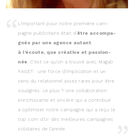
L’important pour notre pre­mière cam­
pagne publi­ci­taire était d’
être accom­pa­
gnés par une agence autant
à l’écoute, que créa­tive et pas­sion­
née
. C’est ce qu’on a trou­vé avec Maga­li
FAGET : une force d’implication et un
sens du rela­tion­nel assez rares pour être
sou­li­gnés. Le plus ? Une col­la­bo­ra­tion
enri­chis­sante et sin­cère qui a contri­bué
à opti­mi­ser notre cam­pagne qui a reçu le
top com d’or des meilleures cam­pagnes
soli­daires de l’année.