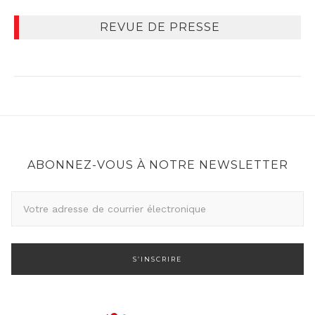
REVUE DE PRESSE
ABONNEZ-VOUS À NOTRE NEWSLETTER
A
d
r
e
s
s