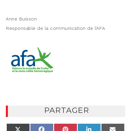
Anne Buis­son
Res­pon­sable de la com­mu­ni­ca­tion de l’AFA
PARTAGER
X
FACEBOOK
PINTEREST
LINKEDIN
EMAIL
(TWITTER)