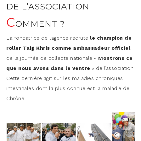
DE L’ASSOCIATION
C
OMMENT ?
La fon­da­trice de l’a­gence recrute
le cham­pion de
rol­ler Taig Khris comme ambas­sa­deur offi­ciel
de la jour­née de col­lecte natio­nale «
Mon­trons ce
que nous avons dans le ventre
» de l’association.
Cette der­nière agit sur les mala­dies chro­niques
intes­ti­nales dont la plus connue est la mala­die de
Chrône.