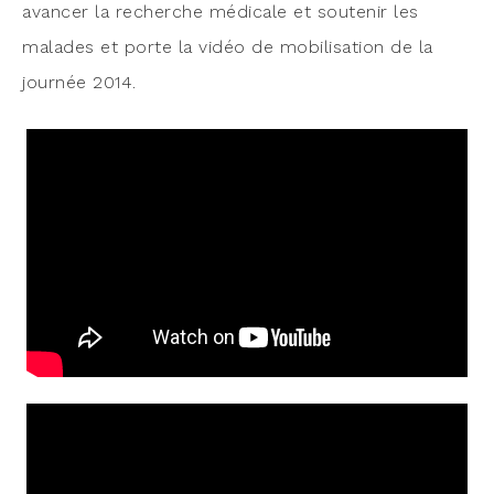
avan­cer la recherche médi­cale et sou­te­nir les
malades et porte la vidéo de mobi­li­sa­tion de la
jour­née 2014.