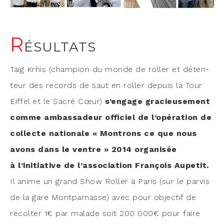
R
ÉSULTATS
Taig Krhis (cham­pion du monde de rol­ler et déten­
teur des records de saut en rol­ler depuis la Tour
Eif­fel et le Sacré Cœur)
s’engage gra­cieu­se­ment
comme ambas­sa­deur offi­ciel de l’opération de
col­lecte natio­nale « Mon­trons ce que nous
avons dans le ventre » 2014 orga­ni­sée
à l’initiative de l’association Fran­çois Aupe­tit.
Il anime un grand Show Rol­ler à Paris (sur le par­vis
de la gare Mont­par­nasse) avec pour objec­tif de
récol­ter 1€ par malade soit 200 000€ pour faire