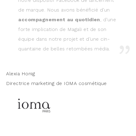
notre dis­po­si­tif Face­book de lan­ce­ment
de marque. Nous avons béné­fi­cié d’un
accom­pa­gne­ment au quo­ti­dien
, d’une
forte impli­ca­tion de Maga­li et de son
équipe dans notre pro­jet et d’une cin­
quan­taine de belles retom­bées média.
Alexia Honig
Direc­trice mar­ke­ting de IOMA cosmétique