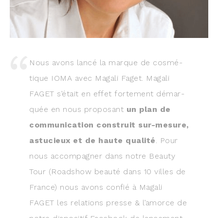
Nous avons lan­cé la marque de cos­mé­
tique IOMA avec Maga­li Faget. Maga­li
FAGET s’é­tait en effet for­te­ment démar­
quée en nous pro­po­sant
un plan de
com­mu­ni­ca­tion construit sur-mesure,
astu­cieux et de haute qua­li­té
. Pour
nous accom­pa­gner dans notre Beau­ty
Tour (Road­show beau­té dans 10 villes de
France) nous avons confié à Maga­li
FAGET les rela­tions presse & l’amorce de