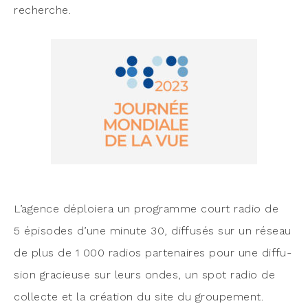
recherche.
L’a­gence déploie­ra un pro­gramme court radio de
5 épi­sodes d’une minute 30, dif­fu­sés sur un réseau
de plus de 1 000 radios par­te­naires pour une dif­fu­
sion gra­cieuse sur leurs ondes, un spot radio de
col­lecte et la créa­tion du site du groupement.