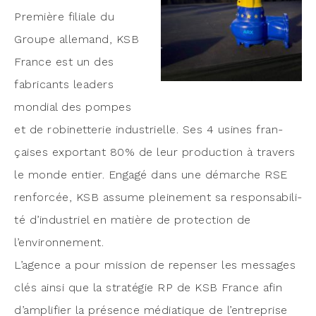
Pre­mière filiale du
Groupe alle­mand, KSB
France est un des
fabri­cants lea­ders
mon­dial des pompes
et de robi­net­te­rie indus­trielle. Ses 4 usines fran­
çaises expor­tant 80% de leur pro­duc­tion à tra­vers
le monde entier. Enga­gé dans une démarche RSE
ren­for­cée, KSB assume plei­ne­ment sa res­pon­sa­bi­li­
té d’in­dus­triel en matière de pro­tec­tion de
l’environnement.
L’a­gence a pour mis­sion de repen­ser les mes­sages
clés ain­si que la stra­té­gie RP de KSB France afin
d’am­pli­fier la pré­sence média­tique de l’en­tre­prise