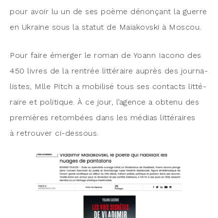
pour avoir lu un de ses poème dénon­çant la guerre
en Ukraine sous la sta­tut de Maïa­kovs­ki à Moscou.
Pour faire émer­ger le roman de Yoann Iaco­no des
450 livres de la ren­trée lit­té­raire auprès des jour­na­
listes, Mlle Pitch a mobi­li­sé tous ses contacts lit­té­
raire et poli­tique. À ce jour, l’a­gence a obte­nu des
pre­mières retom­bées dans les médias lit­té­raires
à retrou­ver ci-dessous.