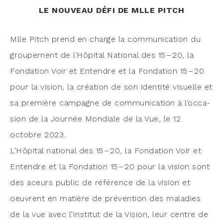
LE NOUVEAU DÉFI DE MLLE PITCH
Mlle Pitch prend en charge la com­mu­ni­ca­tion du
grou­pe­ment de l’Hô­pi­tal Natio­nal des 15 – 20, la
Fon­da­tion Voir et Entendre et la Fon­da­tion 15 – 20
pour la vision, la créa­tion de son iden­ti­té visuelle et
sa pre­mière cam­pagne de com­mu­ni­ca­tion à l’oc­ca­
sion de la Jour­née Mon­diale de la Vue, le 12
octobre 2023.
L’Hô­pi­tal natio­nal des 15 – 20, la Fon­da­tion Voir et
Entendre et la Fon­da­tion 15 – 20 pour la vision sont
des aceurs public de réfé­rence de la vision et
oeuvrent en matière de pré­ven­tion des mala­dies
de la vue avec l’Ins­ti­tut de la Vision, leur centre de