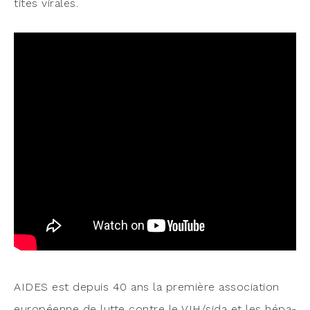
tites virales.
AIDES est depuis 40 ans la pre­mière asso­cia­tion
euro­péenne de lutte contre le VIH/sida et les hépa­