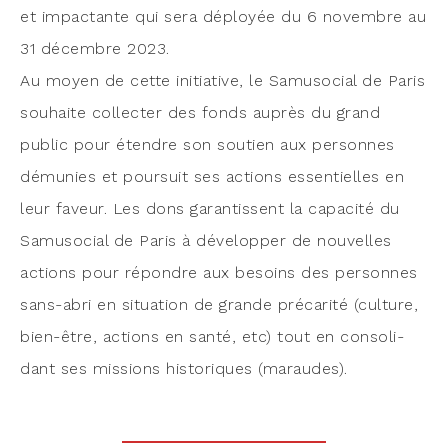
et impac­tante qui sera déployée du 6 novembre au
31 décembre 2023.
Au moyen de cette ini­tia­tive, le Samu­so­cial de Paris
sou­haite col­lec­ter des fonds auprès du grand
public pour étendre son sou­tien aux per­sonnes
dému­nies et pour­suit ses actions essen­tielles en
leur faveur. Les dons garan­tissent la capa­ci­té du
Samu­so­cial de Paris à déve­lop­per de nou­velles
actions pour répondre aux besoins des per­sonnes
sans-abri en situa­tion de grande pré­ca­ri­té (culture,
bien-être, actions en san­té, etc) tout en conso­li­
dant ses mis­sions his­to­riques (maraudes).