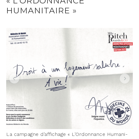
« L’ORDONNANCE
HUMANITAIRE »
La cam­pagne d’af­fi­chage « L’Or­don­nance Huma­ni­