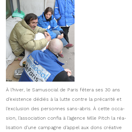
À l’hi­ver, le Samu­so­cial de Paris fête­ra ses 30 ans
d’exis­tence dédiés à la lutte contre la pré­ca­ri­té et
l’ex­clu­sion des per­sonnes sans-abris. À cette occa­
sion, l’as­so­cia­tion confia à l’a­gence Mlle Pitch la réa­
li­sa­tion d’une cam­pagne d’ap­pel aux dons créa­tive