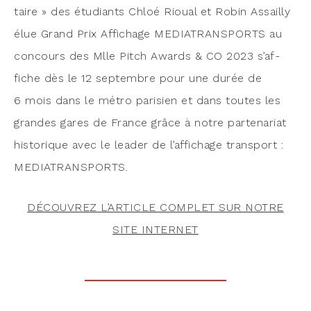
taire » des étu­diants Chloé Rioual et Robin Assailly
élue Grand Prix Affi­chage MEDIATRANSPORTS au
concours des Mlle Pitch Awards & CO 2023 s’af­
fiche dès le 12 sep­tembre pour une durée de
6 mois dans le métro pari­sien et dans toutes les
grandes gares de France grâce à notre par­te­na­riat
his­to­rique avec le lea­der de l’af­fi­chage trans­port :
MEDIATRANSPORTS.
DÉCOUVREZ L’ARTICLE COMPLET SUR NOTRE
SITE INTERNET