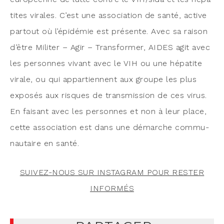
tites virales. C’est une asso­cia­tion de san­té, active
par­tout où l’é­pi­dé­mie est pré­sente. Avec sa rai­son
d’être Mili­ter – Agir – Trans­for­mer, AIDES agit avec
les per­sonnes vivant avec le VIH ou une hépa­tite
virale, ou qui appar­tiennent aux groupe les plus
expo­sés aux risques de trans­mis­sion de ces virus.
En fai­sant avec les per­sonnes et non à leur place,
cette asso­cia­tion est dans une démarche com­mu­
nau­taire en santé.
SUIVEZ-NOUS SUR INSTAGRAM POUR RESTER
INFORMÉS