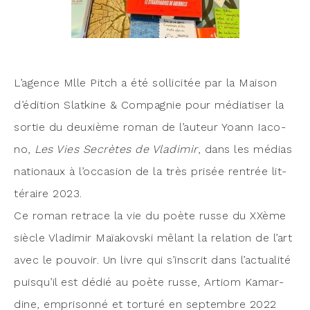
L’a­gence Mlle Pitch a été sol­li­ci­tée par la Mai­son
d’é­di­tion Slat­kine & Com­pa­gnie pour média­ti­ser la
sor­tie du deuxième roman de l’au­teur Yoann Iaco­
no,
Les Vies Secrètes de Vla­di­mir
, dans les médias
natio­naux à l’oc­ca­sion de la très pri­sée ren­trée lit­
té­raire 2023.
Ce roman retrace la vie du poète russe du XXème
siècle Vla­di­mir Maïa­kovs­ki mêlant la rela­tion de l’art
avec le pou­voir. Un livre qui s’ins­crit dans l’ac­tua­li­té
puis­qu’il est dédié au poète russe, Artiom Kamar­
dine, empri­son­né et tor­tu­ré en sep­tembre 2022