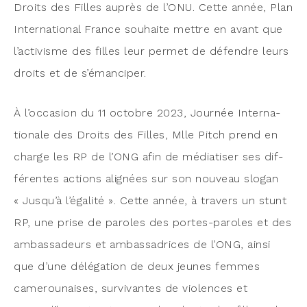
Droits des Filles auprès de l’O­NU. Cette année, Plan
Inter­na­tio­nal France sou­haite mettre en avant que
l’ac­ti­visme des filles leur per­met de défendre leurs
droits et de s’émanciper.
À l’oc­ca­sion du 11 octobre 2023, Jour­née Inter­na­
tio­nale des Droits des Filles, Mlle Pitch prend en
charge les RP de l’ONG afin de média­ti­ser ses dif­
fé­rentes actions ali­gnées sur son nou­veau slo­gan
« Jus­qu’à l’é­ga­li­té ». Cette année, à tra­vers un stunt
RP, une prise de paroles des portes-paroles et des
ambas­sa­deurs et ambas­sa­drices de l’ONG, ain­si
que d’une délé­ga­tion de deux jeunes femmes
came­rou­naises, sur­vi­vantes de vio­lences et