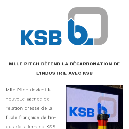
MLLE PITCH DÉFEND LA DÉCARBONATION DE
L’INDUSTRIE AVEC KSB
Mlle Pitch devient la
nou­velle agence de
rela­tion presse de la
filiale fran­çaise de l’in­
dus­triel alle­mand KSB.