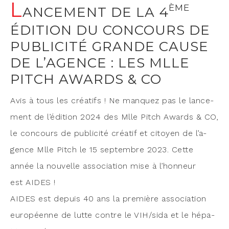
L
ÈME
ANCEMENT DE LA 4
ÉDITION DU CONCOURS DE
PUBLICITÉ GRANDE CAUSE
DE L’AGENCE : LES MLLE
PITCH AWARDS & CO
Avis à tous les créa­tifs ! Ne man­quez pas le lan­ce­
ment de l’é­di­tion 2024 des Mlle Pitch Awards & CO,
le concours de publi­ci­té créa­tif et citoyen de l’a­
gence Mlle Pitch le 15 sep­tembre 2023. Cette
année la nou­velle asso­cia­tion mise à l’hon­neur
est AIDES !
AIDES est depuis 40 ans la pre­mière asso­cia­tion
euro­péenne de lutte contre le VIH/sida et le hépa­