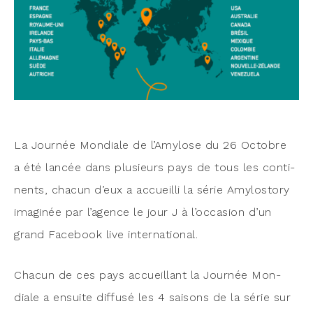
La Jour­née Mon­diale de l’Amylose du 26 Octobre
a été lan­cée dans plu­sieurs pays de tous les conti­
nents, cha­cun d’eux a accueilli la série Amy­los­to­ry
ima­gi­née par l’agence le jour J à l’occasion d’un
grand Face­book live international.
Cha­cun de ces pays accueillant la Jour­née Mon­
diale a ensuite dif­fu­sé les 4 sai­sons de la série sur