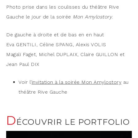
Pho­to prise dans les cou­lisses du théâtre Rive
Gauche le jour de la soi­rée
Mon Amy­los­to­ry
.
De gauche à droite et de bas en en haut
Eva GENTILI, Céline SPANG, Alexis VOLIS
Maga­li Faget, Michel DUPLAIX, Claire GUILLON et
Jean Paul DIX
Voir l’
invi­ta­tion à la soi­rée Mon Amy­los­to­ry
au
théâtre Rive Gauche
D
ÉCOUVRIR LE PORTFOLIO