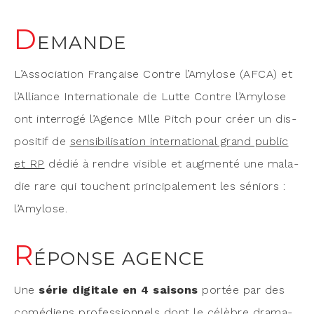
D
EMANDE
L’Association Fran­çaise Contre l’Amylose (AFCA) et
l’Alliance Inter­na­tio­nale de Lutte Contre l’Amylose
ont inter­ro­gé l’Agence Mlle Pitch pour créer un dis­
po­si­tif de
sen­si­bi­li­sa­tion inter­na­tio­nal grand public
et RP
dédié à rendre visible et aug­men­té une mala­
die rare qui touchent prin­ci­pa­le­ment les séniors :
l’Amylose.
R
ÉPONSE AGENCE
Une
série digi­tale en 4 sai­sons
por­tée par des
comé­diens pro­fes­sion­nels dont le célèbre dra­ma­