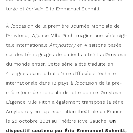
turge et écri­vain Eric Emma­nuel Schmitt.
À l’occasion de la pre­mière Jour­née Mon­diale de
l’Amylose, l’Agence Mlle Pitch ima­gine une série digi­
tale inter­na­tio­nale
Amy­los­to­ry
en 4 sai­sons basée
sur des témoi­gnages de patients atteints d’Amylose
du monde entier. Cette série a été tra­duite en
4 langues dans le but d’être dif­fu­sée à l’échelle
inter­na­tio­nale dans 18 pays à l’occasion de la pre­
mière jour­née mon­diale de lutte contre l’Amylose.
L’agence Mlle Pitch a éga­le­ment trans­po­sé la série
Amy­los­to­ty en repré­sen­ta­tion théâ­trale en France
le 25 octobre 2021 au Théâtre Rive Gauche.
Un
dis­po­si­tif sou­te­nu par Éric-Emma­nuel Schmitt,