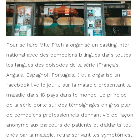
Pour se faire Mlle Pitch a orga­ni­sé un cas­ting inter­
na­tio­nal avec des comé­diens bilingues dans toutes
les langues des épi­sodes de la série (Fran­çais,
Anglais, Espa­gnol, Por­tu­gais…) et a orga­ni­sé un
face­book live le jour J sur la mala­die pré­sen­tant la
mala­die dans 18 pays dans le monde. Le prin­cipe
de la série porte sur des témoi­gnages en gros plan
de comé­diens pro­fes­sion­nels don­nant vie de façon
ano­nyme aux par­cours de patients et d’aidants tou­
chés par la mala­die, retrans­cri­vant les symp­tômes,