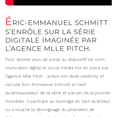
É
RIC-EMMANUEL SCHMITT
S’ENRÔLE SUR LA SÉRIE
DIGITALE IMAGINÉE PAR
L’AGENCE MLLE PITCH.
Pour don­ner plus de poids au dis­po­si­tif de com­
mu­ni­ca­tion digi­tal et social média mis en place par
l’agence Mlle Pitch , active son desk cele­bri­ty et
recrute Éric-Emma­nuel Schmitt en tant
qu’ambassadeur de la série et par­rain de la jour­née
mon­diale. Il par­ti­cipe au tour­nage en tant qu’acteur,
ou il incarne le témoi­gnage du pré­sident de