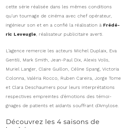
cette série réa­li­sée dans les mêmes condi­tions
qu’un tour­nage de ciné­ma avec chef opé­ra­teur,
ingé­nieur son et en a confié la réa­li­sa­tion à
Fré­dé­
ric Leveugle
, réa­li­sa­teur publi­ci­taire averti.
L’agence remer­cie les acteurs Michel Duplaix, Eva
Gen­ti­li, Mark Smith, Jean-Paul Dix, Alexis Volis,
Muriel Lan­ger, Claire Guillon, Céline Spang, Vic­to­ria
Colon­na, Valé­ria Roc­co, Ruben Carei­ra, Jorge Tome
et Cla­ra Des­chau­mers pour leurs inter­pré­ta­tions
res­pec­tives empreintes d’émotions des témoi­
gnages de patients et aidants souf­frant d’Amylose.
Découvrez les 4 saisons de