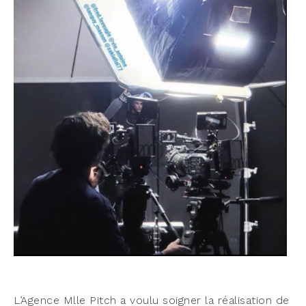
L’Agence Mlle Pitch a vou­lu soi­gner la réa­li­sa­tion de