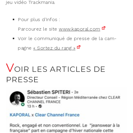
jeu vidéo Trackmania.
Pour plus d’infos :
Par­cou­rez le site
www​.kapo​ral​.com
Voir le com­mu­ni­qué de presse de la cam­
pagne
« Sor­tez du rang »
V
OIR LES ARTICLES DE
PRESSE