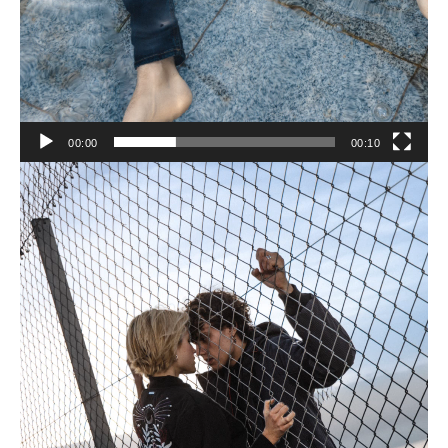
00:00
00:10
Lecteur
vidéo