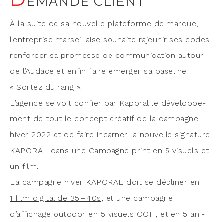
EMANDE CLIENT
À la suite de sa nou­velle pla­te­forme de marque,
l’entreprise mar­seillaise sou­haite rajeu­nir ses codes,
ren­for­cer sa pro­messe de com­mu­ni­ca­tion autour
de l’Audace et enfin faire émer­ger sa base­line
« Sor­tez du rang ».
L’agence se voit confier par Kapo­ral le déve­lop­pe­
ment de tout le concept créa­tif de la cam­pagne
hiver 2022 et de faire incar­ner la nou­velle signa­ture
KAPORAL dans une Cam­pagne print en 5 visuels et
un film.
La cam­pagne hiver KAPORAL doit se décli­ner en
1 film digi­tal de 35 – 40s
, et une cam­pagne
d’affichage out­door en 5 visuels OOH, et en 5 ani­