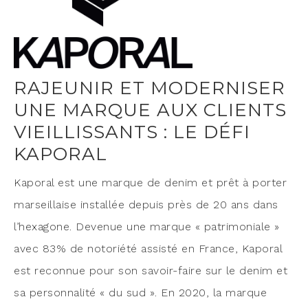
RAJEUNIR ET MODERNISER
UNE MARQUE AUX CLIENTS
VIEILLISSANTS : LE DÉFI
KAPORAL
Kapo­ral est une marque de denim et prêt à por­ter
mar­seillaise ins­tal­lée depuis près de 20 ans dans
l’hexagone. Deve­nue une marque « patri­mo­niale »
avec 83% de noto­rié­té assis­té en France, Kapo­ral
est recon­nue pour son savoir-faire sur le denim et
sa per­son­na­li­té « du sud ». En 2020, la marque