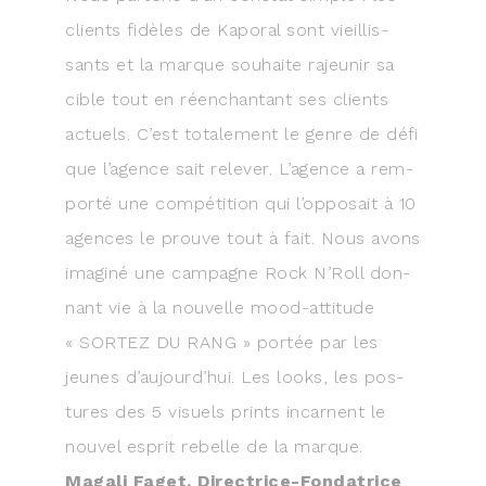
clients fidèles de Kapo­ral sont vieillis­
sants et la marque sou­haite rajeu­nir sa
cible tout en réen­chan­tant ses clients
actuels. C’est tota­le­ment le genre de défi
que l’agence sait rele­ver. L’a­gence a rem­
por­té une com­pé­ti­tion qui l’op­po­sait à 10
agences le prouve tout à fait. Nous avons
ima­gi­né une cam­pagne Rock N’Roll don­
nant vie à la nou­velle mood-atti­tude
« SORTEZ DU RANG » por­tée par les
jeunes d’aujourd’hui. Les looks, les pos­
tures des 5 visuels prints incarnent le
nou­vel esprit rebelle de la marque.
Maga­li Faget, Direc­trice-Fon­da­trice