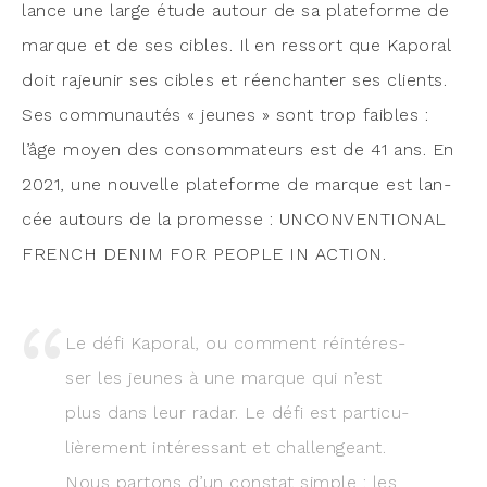
lance une large étude autour de sa pla­te­forme de
marque et de ses cibles. Il en res­sort que Kapo­ral
doit rajeu­nir ses cibles et réen­chan­ter ses clients.
Ses com­mu­nau­tés « jeunes » sont trop faibles :
l’âge moyen des consom­ma­teurs est de 41 ans. En
2021, une nou­velle pla­te­forme de marque est lan­
cée autours de la pro­messe : UNCONVENTIONAL
FRENCH DENIM FOR PEOPLE IN ACTION.
Le défi Kapo­ral, ou com­ment réin­té­res­
ser les jeunes à une marque qui n’est
plus dans leur radar. Le défi est par­ti­cu­
liè­re­ment inté­res­sant et chal­len­geant.
Nous par­tons d’un constat simple : les