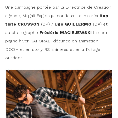
Une cam­pagne por­tée par la Direc­trice de Créa­tion
agence, Maga­li Faget qui confie au team créa
Bap­
tiste CRUSSON
(CR) /
Ugo GUILLERMO
(DA) et
au pho­to­graphe
Fré­dé­ric MACIEJEWSKI
la cam­
pagne hiver KAPORAL, décli­née en ani­ma­tion
DOOH et en sto­ry RS ani­mées et en affi­chage
outdoor.