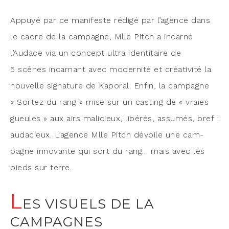
Appuyé par ce mani­feste rédi­gé par l’agence dans
le cadre de la cam­pagne, Mlle Pitch a incar­né
l’Audace via un concept ultra iden­ti­taire de
5 scènes incar­nant avec moder­ni­té et créa­ti­vi­té la
nou­velle signa­ture de Kapo­ral. Enfin, la cam­pagne
« Sor­tez du rang » mise sur un cas­ting de « vraies
gueules » aux airs mali­cieux, libé­rés, assu­més, bref :
auda­cieux. L’agence Mlle Pitch dévoile une cam­
pagne inno­vante qui sort du rang… mais avec les
pieds sur terre.
L
ES VISUELS DE LA
CAMPAGNES