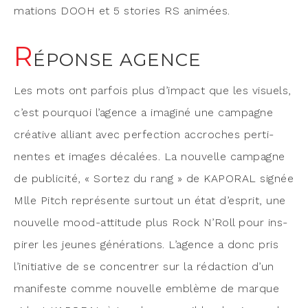
ma­tions DOOH et 5 sto­ries RS animées.
R
ÉPONSE AGENCE
Les mots ont par­fois plus d’impact que les visuels,
c’est pour­quoi l’agence a ima­gi­né une cam­pagne
créa­tive alliant avec per­fec­tion accroches per­ti­
nentes et images déca­lées. La nou­velle cam­pagne
de publi­ci­té, « Sor­tez du rang » de KAPORAL signée
Mlle Pitch repré­sente sur­tout un état d’esprit, une
nou­velle mood-atti­tude plus Rock N’Roll pour ins­
pi­rer les jeunes géné­ra­tions. L’agence a donc pris
l’initiative de se concen­trer sur la rédac­tion d’un
mani­feste comme nou­velle emblème de marque