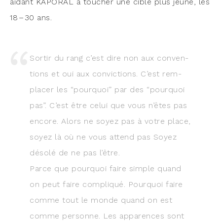
aidant KAPORAL à tou­cher une cible plus jeune, les
18 – 30 ans.
Sor­tir du rang c’est dire non aux conven­
tions et oui aux convic­tions. C’est rem­
pla­cer les “pour­quoi” par des “pour­quoi
pas”. C’est être celui que vous n’êtes pas
encore. Alors ne soyez pas à votre place,
soyez là où ne vous attend pas Soyez
déso­lé de ne pas l’être.
Parce que pour­quoi faire simple quand
on peut faire com­pli­qué. Pour­quoi faire
comme tout le monde quand on est
comme per­sonne. Les appa­rences sont