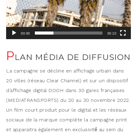
00:00
00:10
P
LAN MÉDIA DE DIFFUSION
La cam­pagne se décline en affi­chage urbain dans
20 villes (réseau Clear Chan­nel) et sur un dis­po­si­tif
d’af­fi­chage digi­tal DOOH dans 30 gares fran­çaises
(MEDIATRANSPORTS) du 20 au 30 novembre 2022.
Un film court pro­duit pour le digi­tal et les réseaux
sociaux de la marque com­plète la cam­pagne print
et appa­rai­tra éga­le­ment en exclu­si­vi­té́ au sein du