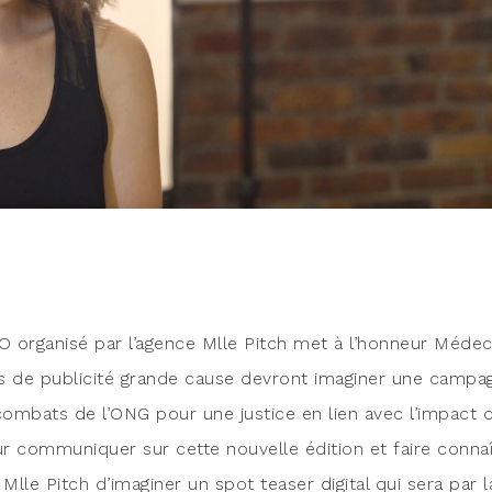
orga­ni­sé par l’agence Mlle Pitch met à l’honneur Méde­c
rs de publi­ci­té grande cause devront ima­gi­ner une cam­pa
es com­bats de l’ONG pour une jus­tice en lien avec l’impact 
r com­mu­ni­quer sur cette nou­velle édi­tion et faire conna
lle Pitch d’imaginer un spot tea­ser digi­tal qui sera par l