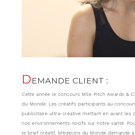
D
EMANDE CLIENT :
Cette année le concours Mlle Pitch Awards & CO 
du Monde. Les créa­tifs par­ti­ci­pants au concou
publi­ci­taire ultra-créa­tive met­tant en avant l
nos envi­ron­ne­ments nocifs sur notre san­té. Pou
le brief créa­tif, Méde­cins du Monde demande à M