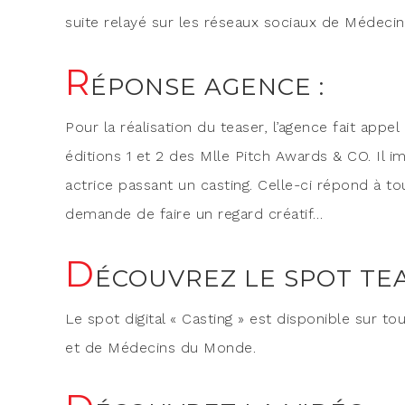
suite relayé sur les réseaux sociaux de Méde­c
R
ÉPONSE AGENCE :
Pour la réa­li­sa­tion du tea­ser, l’agence fait app
édi­tions 1 et 2 des Mlle Pitch Awards & CO. Il 
actrice pas­sant un cas­ting. Celle-ci répond à to
demande de faire un regard créatif…
D
ÉCOUVREZ LE SPOT TE
Le spot digi­tal « Cas­ting » est dis­po­nible su
et de Méde­cins du Monde.