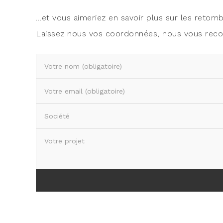
…et vous aime­riez en savoir plus sur les retom­
Lais­sez nous vos coor­don­nées, nous vous recon­