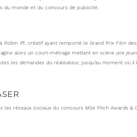
ins du monde et du concours de publicité.
el à Robin Iff, créa­tif ayant rem­por­té le Grand Prix Film des
ima­gine alors un court-métrage met­tant en scène une jeun
utes les demandes du réa­li­sa­teur, jusqu’au moment où il l
ASER
r tous les réseaux sociaux du concours Mlle Pitch Awards &