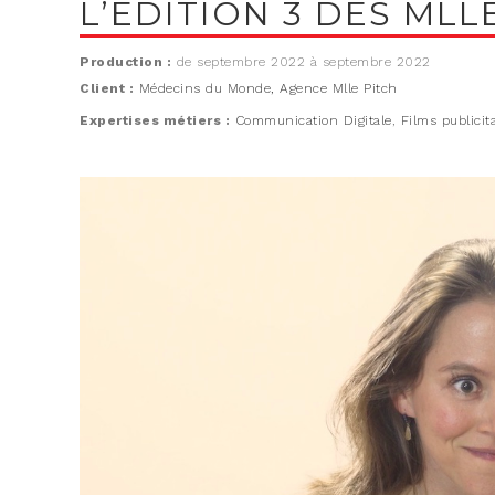
L’ÉDITION 3 DES ML
Production :
de septembre 2022 à septembre 2022
Client :
Médecins du Monde, Agence Mlle Pitch
Expertises métiers :
Communication Digitale
,
Films publicit