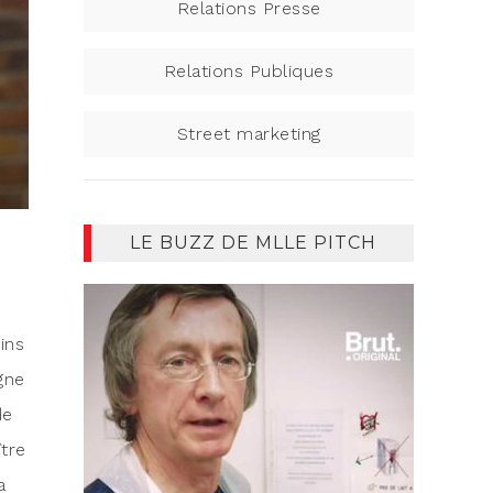
Relations Presse
Relations Publiques
Street marketing
LE BUZZ DE MLLE PITCH
ins
gne
de
ître
a