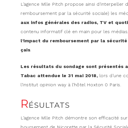
L’agence Mlle Pitch pro­pose ain­si d’interpeller 
rem­bour­se­ment par la sécu­ri­té sociale) les 
aux infos géné­rales des radios, TV et quo­ti
conte­nu infor­ma­tif clé en main pour les média
l’impact du rem­bour­se­ment par la sécu­ri­té
çais
.
Les résul­tats du son­dage sont pré­sen­tés
Tabac atten­due le 31 mai 2018,
lors d’une c
l’ins­ti­tut opi­nion way à l’hôtel Hox­ton 0 Paris.
R
ÉSULTATS
L’agence Mlle Pitch démontre son effi­ca­ci­té sur l
bour­se­ment de Nico­rette par la Sécu­ri­té Soci