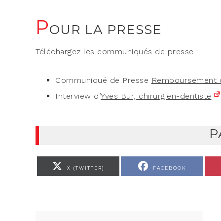
P
OUR LA PRESSE
Télé­char­gez les com­mu­ni­qués de presse :
Com­mu­ni­qué de Presse
Rem­bour­se­ment d
Inter­view d’
Yves Bur, chirurgien-dentiste
P
X (TWITTER)
FACEBOOK