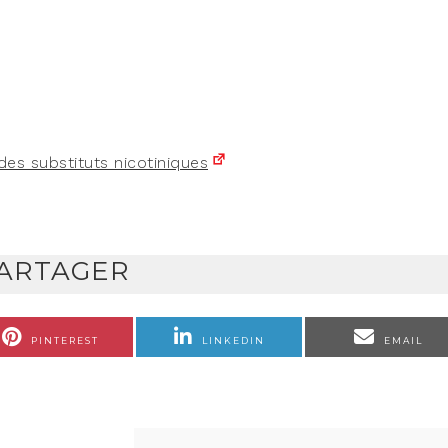
es sub­sti­tuts nicotiniques
ARTAGER
PINTEREST
LINKEDIN
EMAIL