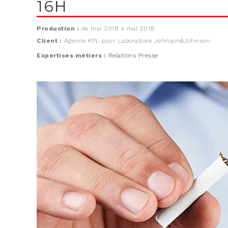
16H
Production :
de mai 2018 à mai 2018
Client :
Agence KPL pour Laboratoire Johnson&Johnson
Expertises métiers :
Relations Presse