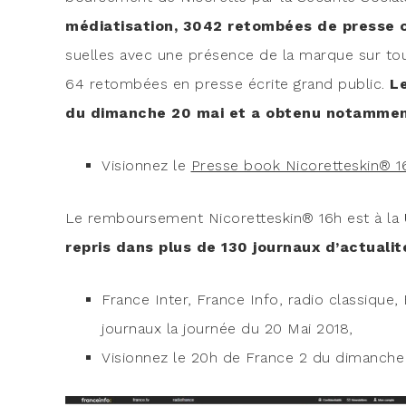
média­ti­sa­tion, 3042 retom­bées de presse o
suelles avec une pré­sence de la marque sur tous
64 retom­bées en presse écrite grand public.
Le
du dimanche 20 mai et a obte­nu notam­ment
Vision­nez le
Presse book Nico­ret­tes­kin® 1
Le rem­bour­se­ment Nico­ret­tes­kin® 16h est à la
repris dans plus de 130 jour­naux d’actualit
France Inter, France Info, radio clas­sique,
jour­naux la jour­née du 20 Mai 2018,
Vision­nez le 20h de France 2 du dimanche