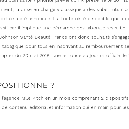
u plan san­té « prio­ri­té pré­ven­tion », pré­sen­té le 26 ma
e­ment, la prise en charge « clas­sique » des sub­sti­tuts nico
sociale a été annon­cée. Il a tou­te­fois été spé­ci­fié que « c
­sif car il implique une démarche des labo­ra­toires ». Le
 John­son San­té Beau­té France ont donc sou­hai­té s’en­ga­g
 taba­gique pour tous en ins­cri­vant au rem­bour­se­ment s
mp­ter du 20 mai 2018. Une annonce au jour­nal offi­ciel le 
POSITIONNE ?
l’agence Mlle Pitch en un mois com­pre­nant 2 dis­po­si­tifs
ion de conte­nu édi­to­rial et infor­ma­tion clé en main pour les