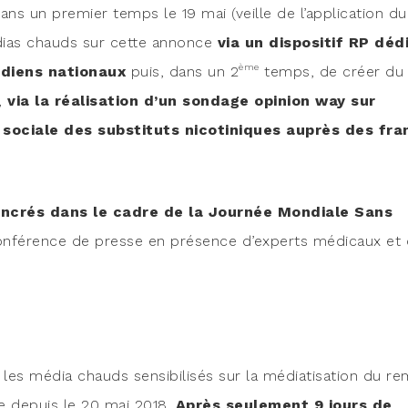
dans un pre­mier temps le 19 mai (veille de l’application du
médias chauds sur cette annonce
via un dis­po­si­tif RP déd
ème
­diens natio­naux
puis, dans un 2
temps, de créer du
s,
via la réa­li­sa­tion d’un son­dage opi­nion way sur
 sociale des sub­sti­tuts nico­ti­niques auprès des fra
 ancrés dans le cadre de la Jour­née Mon­diale Sans
onfé­rence de presse en pré­sence d’experts médi­caux et
es média chauds sen­si­bi­li­sés sur la média­ti­sa­tion du r
ale depuis le 20 mai 2018.
Après seule­ment 9 jours de