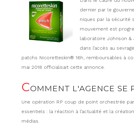
Dans le cadre du nou­vea
der­nier par le gou­ver­n
niques par la sécu­ri­té 
mou­ve­ment est pro­gres
labo­ra­toire John­son &
dans l’ac­cès au sevrage
patchs Nico­ret­tes­kin® 16h, rem­bour­sables à co
mai 2018 offi­cia­li­sait cette annonce.
C
OMMENT L'AGENCE SE 
Une opé­ra­tion RP coup de point orches­trée par 
essen­tiels : la réac­tion à l’actualité et la créa­t
médias.