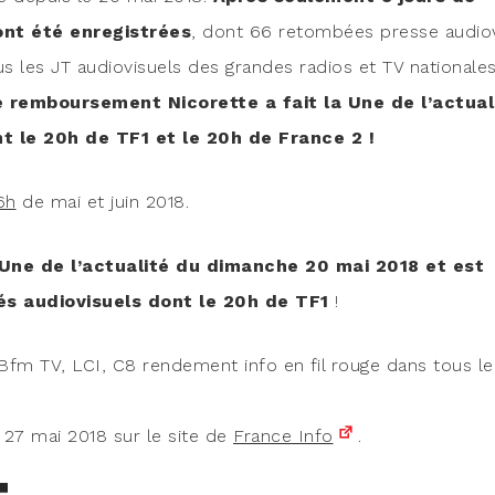
nt été enre­gis­trées
, dont 66 retom­bées presse audio­
 les JT audio­vi­suels des grandes radios et TV natio­nales
 rem­bour­se­ment Nico­rette a fait la Une de l’actual
 le 20h de TF1 et le 20h de France 2 !
6h
de mai et juin 2018.
Une de l’actualité du dimanche 20 mai 2018 et est
és audio­vi­suels dont le 20h de TF1
!
 Bfm TV, LCI, C8 ren­de­ment info en fil rouge dans tous l
 27 mai 2018 sur le site de
France Info
.