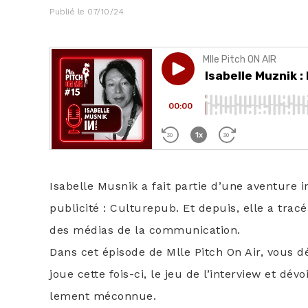
Publié le
07/10/24
Isa­belle Mus­nik a fait par­tie d’une aven­ture i
publi­ci­té : Cultu­re­pub. Et depuis, elle a tr
des médias de la com­mu­ni­ca­tion.
Dans cet épi­sode de Mlle Pitch On Air, vous d
joue cette fois-ci, le jeu de l’interview et dév
le­ment méconnue.