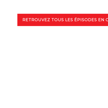
RETROU­VEZ TOUS LES ÉPI­SODES EN CL