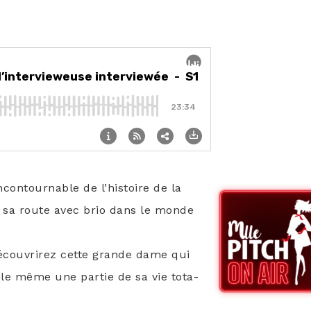
ncon­tour­nable de l’histoire de la
a­cé sa route avec brio dans le monde
écou­vri­rez cette grande dame qui
oile même une par­tie de sa vie tota­