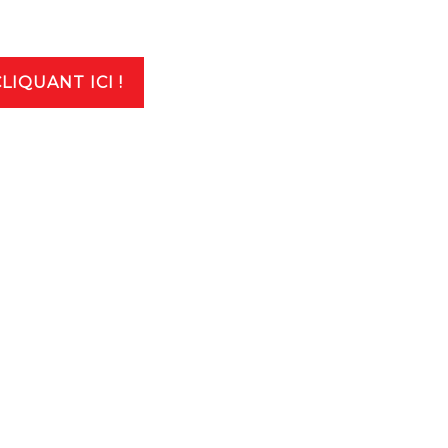
I­QUANT ICI !