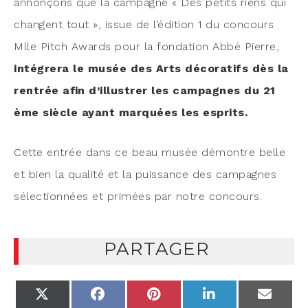
annon­çons que la cam­pagne « Des petits riens qui
changent tout », issue de l’é­di­tion 1 du concours
Mlle Pitch Awards pour la fon­da­tion Abbé Pierre,
inté­gre­ra le musée des Arts déco­ra­tifs dès la
ren­trée afin d’illus­trer les cam­pagnes du 21
ème siècle ayant mar­quées les esprits.
Cette entrée dans ce beau musée démontre belle
et bien la qua­li­té et la puis­sance des cam­pagnes
sélec­tion­nées et pri­mées par notre concours.
PARTAGER
X
FACEBOOK
PINTEREST
LINKEDIN
EMAIL
(TWITTER)