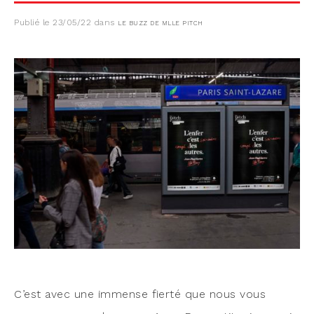
Publié le
23/05/22
dans
LE BUZZ DE MLLE PITCH
C’est avec une immense fier­té que nous vous