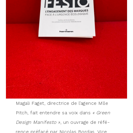
Maga­li Faget, direc­trice de l’agence Mlle
Pitch, fait entendre sa voix dans
« Green
Desi­gn Mani­fes­to »
, un ouvrage de réfé­
rence pré­fa­cé par Nico­las Bor­das, Vice