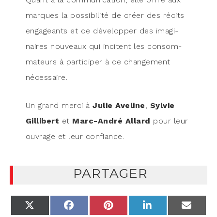
marques la pos­si­bi­li­té de créer des récits
enga­geants et de déve­lop­per des ima­gi­
naires nou­veaux qui incitent les consom­
ma­teurs à par­ti­ci­per à ce chan­ge­ment
nécessaire.
Un grand mer­ci à
Julie Ave­line
,
Syl­vie
Gil­li­bert
et
Marc-André Allard
pour leur
ouvrage et leur confiance.
PARTAGER
X
FACEBOOK
PINTEREST
LINKEDIN
EMAIL
(TWITTER)