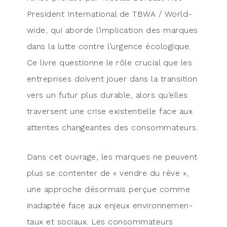
Pre­sident Inter­na­tio­nal de TBWA / World­
wide, qui aborde l’implication des marques
dans la lutte contre l’urgence éco­lo­gique.
Ce livre ques­tionne le rôle cru­cial que les
entre­prises doivent jouer dans la tran­si­tion
vers un futur plus durable, alors qu’elles
tra­versent une crise exis­ten­tielle face aux
attentes chan­geantes des consommateurs.
Dans cet ouvrage, les marques ne peuvent
plus se conten­ter de « vendre du rêve »,
une approche désor­mais per­çue comme
inadap­tée face aux enjeux envi­ron­ne­men­
taux et sociaux. Les consom­ma­teurs