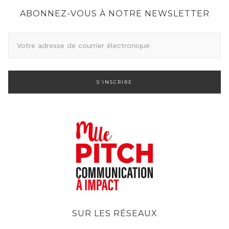
ABONNEZ-VOUS À NOTRE NEWSLETTER
A
d
r
e
s
s
e
d
e
c
o
u
r
SUR LES RÉSEAUX
r