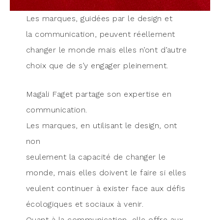
Les marques, gui­dées par le desi­gn et
la com­mu­ni­ca­tion, peuvent réel­le­ment
chan­ger le monde mais elles n’ont d’autre
choix que de s’y enga­ger pleinement.
Maga­li Faget par­tage son exper­tise en
com­mu­ni­ca­tion.
Les marques, en uti­li­sant le desi­gn, ont
non
seule­ment la capa­ci­té de chan­ger le
monde, mais elles doivent le faire si elles
veulent conti­nuer à exis­ter face aux défis
éco­lo­giques et sociaux à venir.
Quant à la com­mu­ni­ca­tion, elle offre aux