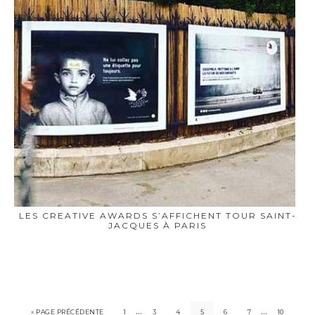
LES CREATIVE AWARDS S’AFFICHENT TOUR SAINT-
JACQUES À PARIS
…
…
« PAGE PRÉCÉDENTE
1
3
4
5
6
7
10