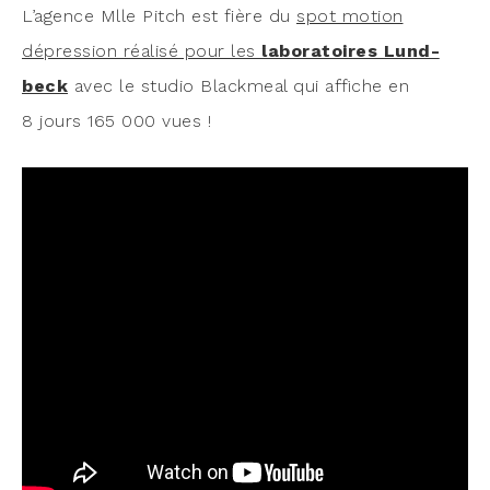
L’a­gence Mlle Pitch est fière du
spot motion
dépres­sion réa­li­sé pour les
labo­ra­toires Lund­
beck
avec le stu­dio Bla­ck­meal qui affiche en
8 jours 165 000 vues !