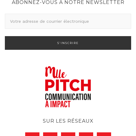
ABONNEZ-VOUS À NOTRE NEWSLETTER
A
d
r
e
s
s
e
d
e
c
o
u
r
SUR LES RÉSEAUX
r