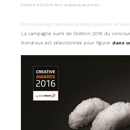
Publié le
02/03/18
dans
LE BUZZ DE MLLE PITCH
#Sto­ry­Tel­ling­Crea­ti­veA­ward­sby­Saxo­print #Cr
La cam­pagne sushi de l’é­di­tion 2016 du concou
Ron­dreux est sélec­tion­née pour figu­rer
dans un