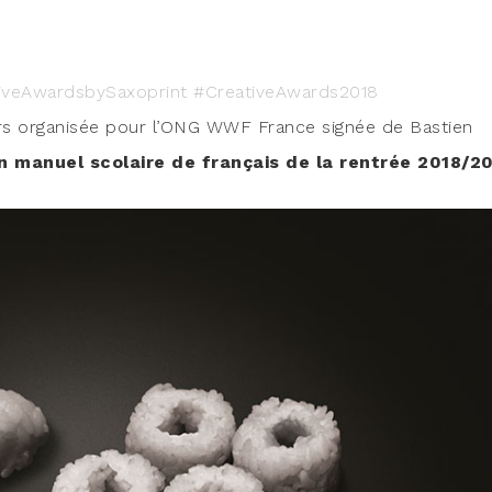
ea­ti­veA­ward­sby­Saxo­print #CreativeAwards2018
rs orga­ni­sée pour l’ONG WWF France signée de Bas­tien
 manuel sco­laire de fran­çais de la ren­trée 2018/2