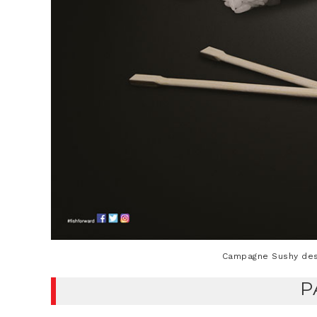
Cam­pagne Sushy des
P