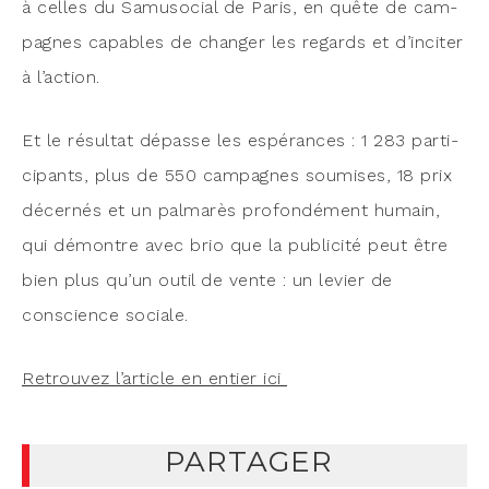
à celles du Samu­so­cial de Paris, en quête de cam­
pagnes capables de chan­ger les regards et d’inciter
à l’action.
Et le résul­tat dépasse les espé­rances : 1 283 par­ti­
ci­pants, plus de 550 cam­pagnes sou­mises, 18 prix
décer­nés et un pal­ma­rès pro­fon­dé­ment humain,
qui démontre avec brio que la publi­ci­té peut être
bien plus qu’un outil de vente : un levier de
conscience sociale.
Retrou­vez l’article en entier ici
PARTAGER