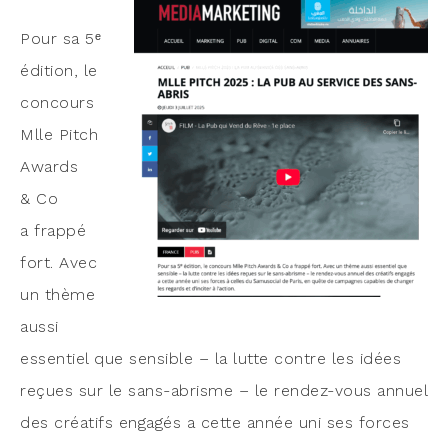
Pour sa 5ᵉ
édi­tion, le
concours
Mlle Pitch
Awards
& Co
a frap­pé
fort. Avec
un thème
aus­si
essen­tiel que sen­sible – la lutte contre les idées
reçues sur le sans-abrisme – le ren­dez-vous annuel
des créa­tifs enga­gés a cette année uni ses forces