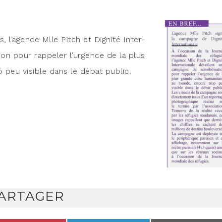
s, l’a­gence Mlle Pitch et Digni­té Inter­
­tion pour rap­pe­ler l’ur­gence de la plus
 peu visible dans le débat public.
ARTAGER