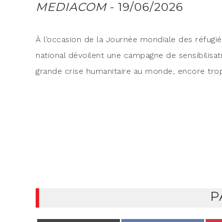
MEDIACOM
- 19/06/2026
À l’oc­ca­sion de la Jour­née mon­diale des réfu­gié
na­tio­nal dévoilent une cam­pagne de sen­si­bi­li­sa
grande crise huma­ni­taire au monde, encore trop
P