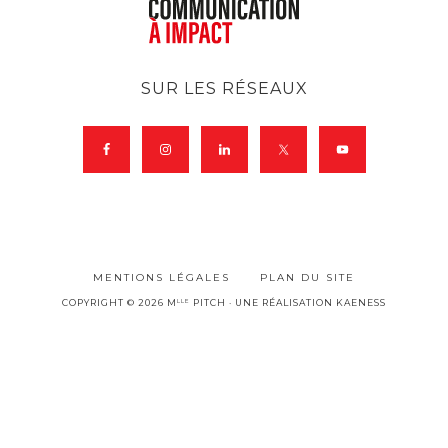
c
o
u
r
SUR LES RÉSEAUX
r
i
e
r
é
l
MENTIONS LÉGALES
PLAN DU SITE
e
LLE
COPYRIGHT © 2026 M
PITCH · UNE RÉALISATION
KAENESS
c
t
r
o
n