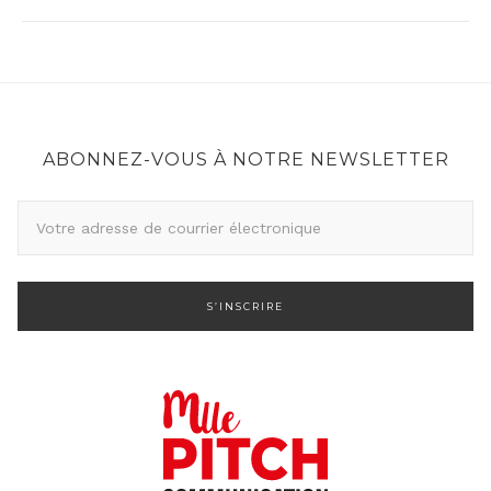
ABONNEZ-VOUS À NOTRE NEWSLETTER
A
d
r
e
s
s
e
d
e