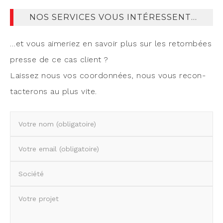
NOS SERVICES VOUS INTÉRESSENT…
…et vous aime­riez en savoir plus sur les retom­bées
presse de ce cas client ?
Lais­sez nous vos coor­don­nées, nous vous recon­
tac­te­rons au plus vite.
Ve