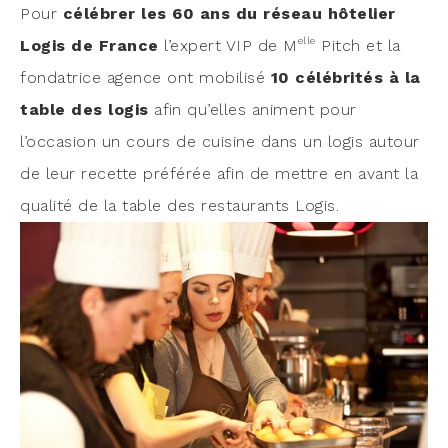
Pour
célé­brer les 60 ans du réseau hôte­lier
elle
Logis de France
l’expert VIP de M
Pitch et la
fon­da­trice agence ont mobi­li­sé
10 célé­bri­tés à la
table des logis
afin qu’elles animent pour
l’occasion un cours de cui­sine dans un logis autour
de leur recette pré­fé­rée afin de mettre en avant la
qua­li­té de la table des res­tau­rants Logis.