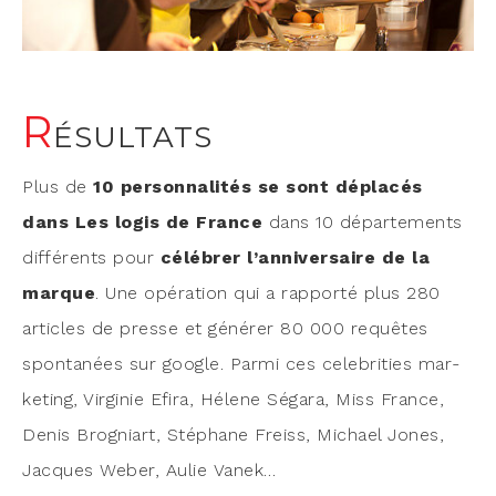
R
ÉSULTATS
Plus de
10 per­son­na­li­tés se sont dépla­cés
dans Les logis de France
dans 10 dépar­te­ments
dif­fé­rents pour
célé­brer l’anniversaire de la
marque
. Une opé­ra­tion qui a rap­por­té plus 280
articles de presse et géné­rer 80 000 requêtes
spon­ta­nées sur google. Par­mi ces cele­bri­ties mar­
ke­ting, Vir­gi­nie Efi­ra, Hélene Séga­ra, Miss France,
Denis Bro­gniart, Sté­phane Freiss, Michael Jones,
Jacques Weber, Aulie Vanek…