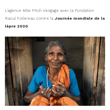
L’a­gence Mlle Pitch s’en­gage avec la Fon­da­tion
Raoul Fol­le­reau contre la
Jour­née mon­diale de la
lèpre 2020
.