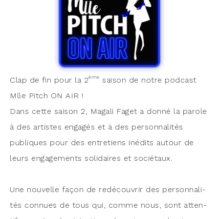
ème
Clap de fin pour la 2
sai­son de notre pod­cast
Mlle Pitch ON AIR !
Dans cette sai­son 2, Maga­li Faget a don­né la parole
à des artistes enga­gés et à des per­son­na­li­tés
publiques pour des entre­tiens inédits autour de
leurs enga­ge­ments soli­daires et socié­taux.
Une nou­velle façon de redé­cou­vrir des per­son­na­li­
tés connues de tous qui, comme nous, sont atten­