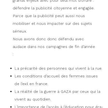
grands enjeux avec pour seul mot d’ordre :
défendre la publi­ci­té citoyenne et enga­gée.
Parce que la publi­ci­té peut aus­si nous
mobi­li­ser et nous impac­ter sur des sujets
sérieux.
Nous avons donc donc défen­du avec
audace dans nos cam­pagnes de fin d’année
:
La pré­ca­ri­té des per­sonnes qui vivent à la rue.
Les condi­tions d’accueil des femmes issues
de l’exil en france.
La réa­li­té de la guerre à GAZA par ceux qui la
vivent au quotidien.
L’importance de l’accès à l’éducation pour éra­