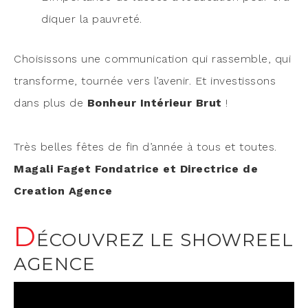
di­quer la pauvreté.
Choi­sis­sons une com­mu­ni­ca­tion qui ras­semble, qui
trans­forme, tour­née vers l’avenir. Et inves­tis­sons
dans plus de
Bon­heur Inté­rieur Brut
!
Très belles fêtes de fin d’année à tous et toutes.
Maga­li Faget Fon­da­trice et Direc­trice de
Crea­tion Agence
D
ÉCOUVREZ LE SHOWREEL
AGENCE