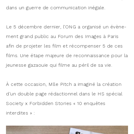
dans un guerre de com­mu­ni­ca­tion inégale.
Le 5 décembre der­nier, l’ONG a orga­ni­sé un évè­ne­
ment grand public au Forum des Images à Paris
afin de pro­je­ter les film et récom­pen­ser 5 de ces
films. Une étape majeure de recon­nais­sance pour la
jeu­nesse gazaouie qui filme au péril de sa vie.
À cette occa­sion, Mlle Pitch a ima­gi­né la créa­tion
d’un double page rédac­tion­nel dans le HS spé­cial
Socie­ty x For­bid­den Sto­ries « 10 enquêtes
interdites » :