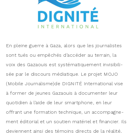
En pleine guerre à Gaza, alors que les jour­na­listes
sont tués ou empê­chés d’ac­cé­der au ter­rain, la
voix des Gazaouis est sys­té­ma­ti­que­ment invi­si­bi­li­
sée par le dis­cours média­tique. Le pro­jet MOJO
(Mobile Journalisme)de DIGNITÉ Inter­na­tio­nal vise
à for­mer de jeunes Gazaouis à docu­men­ter leur
quo­ti­dien à l’aide de leur smart­phone, en leur
offrant une for­ma­tion tech­nique, un accom­pa­gne­
ment édi­to­rial et un sou­tien maté­riel et finan­cier. Ils
deviennent ain­si des témoins directs de la réa­li­té,