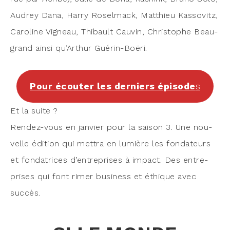
Audrey Dana, Har­ry Rosel­mack, Mat­thieu Kas­so­vitz,
Caro­line Vigneau, Thi­bault Cau­vin, Chris­tophe Beau­
grand ain­si qu’Ar­thur Guérin-Boëri.
Pour écou­ter les der­niers épi­sode
s
Et la suite ?
Ren­dez-vous en jan­vier pour la sai­son 3. Une nou­
velle édi­tion qui met­tra en lumière les fon­da­teurs
et fon­da­trices d’entreprises à impact. Des entre­
prises qui font rimer busi­ness et éthique avec
succès.