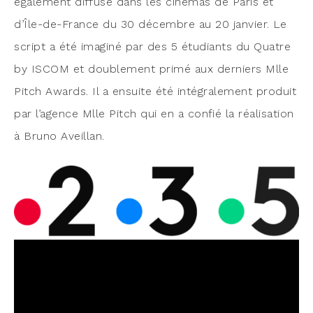
éga­le­ment dif­fu­sé dans les ciné­mas de Paris et
d’Île-de-France du 30 décembre au 20 jan­vier. Le
script a été ima­gi­né par des 5 étu­diants du Quatre
by ISCOM et dou­ble­ment pri­mé aux der­niers Mlle
Pitch Awards. Il a ensuite été inté­gra­le­ment pro­duit
par l’agence Mlle Pitch qui en a confié la réa­li­sa­tion
à Bru­no Aveillan.