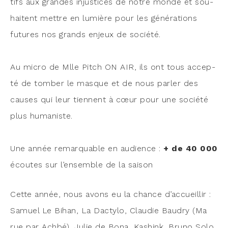
tifs aux grandes injus­tices de notre monde et sou­
haitent mettre en lumière pour les géné­ra­tions
futures nos grands enjeux de socié­té.
Au micro de Mlle Pitch ON AIR, ils ont tous accep­
té de tom­ber le masque et de nous par­ler des
causes qui leur tiennent à cœur pour une socié­té
plus huma­niste.
Une année remar­quable en audience :
+ de 40 000
écoutes sur l’en­semble de la saison
Cette année, nous avons eu la chance d’accueillir :
Samuel Le Bihan, La Dac­ty­lo, Clau­die Bau­dry (Ma
rue par Ach­bé), Julie de Bona, Kashink, Bru­no Solo,