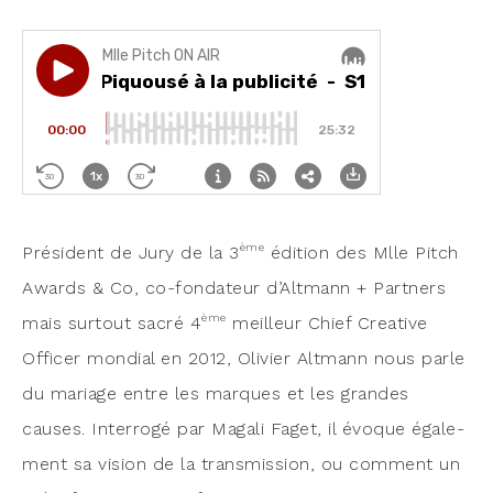
ème
Pré­sident de Jury de la 3
édi­tion des Mlle Pitch
Awards & Co, co-fon­da­teur d’Altmann + Part­ners
ème
mais sur­tout sacré 4
meilleur Chief Crea­tive
Offi­cer mon­dial en 2012, Oli­vier Alt­mann nous parle
du mariage entre les marques et les grandes
causes. Inter­ro­gé par Maga­li Faget, il évoque éga­le­
ment sa vision de la trans­mis­sion, ou com­ment un