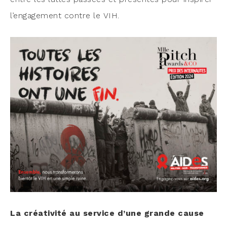
l’en­ga­ge­ment contre le VIH.
La créa­ti­vi­té au ser­vice d’une grande cause