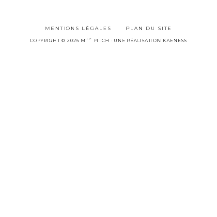
é
l
MENTIONS LÉGALES
PLAN DU SITE
e
LLE
COPYRIGHT © 2026 M
PITCH · UNE RÉALISATION
KAENESS
c
t
r
o
n
i
q
u
e
: