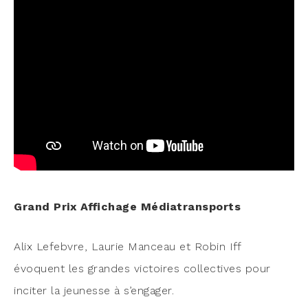
Grand Prix Affi­chage Médiatransports
Alix Lefebvre, Lau­rie Man­ceau et Robin Iff
évoquent les grandes vic­toires col­lec­tives pour
inci­ter la jeu­nesse à s’engager.