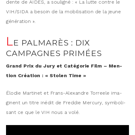
dente de AIDES, a sou­li­gné : « La lutte contre le
VIH/SIDA a besoin de la mobi­li­sa­tion de la jeune
génération ».
L
E PALMARÈS : DIX
CAMPAGNES PRIMÉES
Grand Prix du Jury et Caté­go­rie Film – Men­
tion Créa­tion : « Sto­len Time »
Élo­die Mar­ti­net et Frans-Alexandre Tor­reele ima­
ginent un titre inédit de Fred­die Mer­cu­ry, sym­bo­li­
sant ce que le VIH nous a volé.