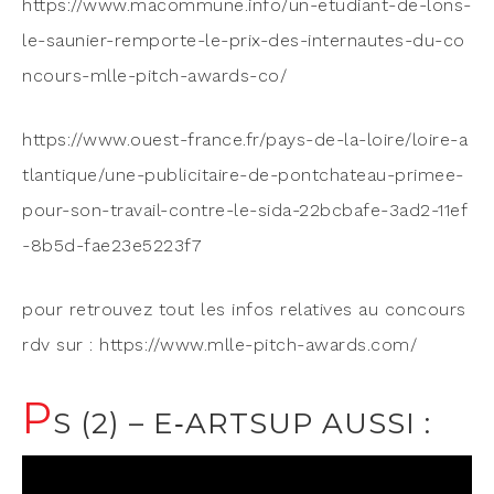
https://​www​.macom​mune​.info/​u​n​-​e​t​u​d​i​a​n​t​-​d​e​-​l​o​n​s​-​
l​e​-​s​a​u​n​i​e​r​-​r​e​m​p​o​r​t​e​-​l​e​-​p​r​i​x​-​d​e​s​-​i​n​t​e​r​n​a​u​t​e​s​-​d​u​-​c​o​
n​c​o​u​r​s​-​m​l​l​e​-​p​i​t​c​h​-​a​w​a​r​d​s​-​co/
https://​www​.ouest​-france​.fr/​p​a​y​s​-​d​e​-​l​a​-​l​o​i​r​e​/​l​o​i​r​e​-​a​
t​l​a​n​t​i​q​u​e​/​u​n​e​-​p​u​b​l​i​c​i​t​a​i​r​e​-​d​e​-​p​o​n​t​c​h​a​t​e​a​u​-​p​r​i​m​e​e​-​
p​o​u​r​-​s​o​n​-​t​r​a​v​a​i​l​-​c​o​n​t​r​e​-​l​e​-​s​i​d​a​-​2​2​b​c​b​a​f​e​-​3​a​d​2​-​1​1​e​f​
-​8​b​5​d​-​f​a​e​2​3​e​5​2​2​3f7
pour retrou­vez tout les infos rela­tives au concours
rdv sur : https://​www​.mlle​-pitch​-awards​.com/
P
S (2) – E‑ARTSUP AUSSI :