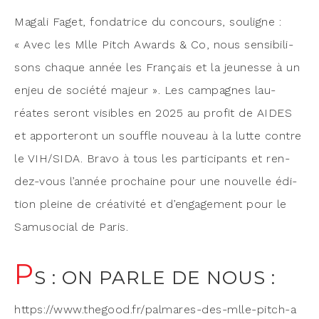
Maga­li Faget, fon­da­trice du concours, sou­ligne :
« Avec les Mlle Pitch Awards & Co, nous sen­si­bi­li­
sons chaque année les Fran­çais et la jeu­nesse à un
enjeu de socié­té majeur ». Les cam­pagnes lau­
réates seront visibles en 2025 au pro­fit de AIDES
et appor­te­ront un souffle nou­veau à la lutte contre
le VIH/SIDA. Bra­vo à tous les par­ti­ci­pants et ren­
dez-vous l’an­née pro­chaine pour une nou­velle édi­
tion pleine de créa­ti­vi­té et d’en­ga­ge­ment pour le
Samu­so­cial de Paris.
P
S : ON PARLE DE NOUS :
https://​www​.the​good​.fr/​p​a​l​m​a​r​e​s​-​d​e​s​-​m​l​l​e​-​p​i​t​c​h​-​a​