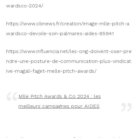
w​a​r​d​s​c​o​-​2​0​24/
https://​www​.cbnews​.fr/​c​r​e​a​t​i​o​n​/​i​m​a​g​e​-​m​l​l​e​-​p​i​t​c​h​-​a​
w​a​r​d​s​c​o​-​d​e​v​o​i​l​e​-​s​o​n​-​p​a​l​m​a​r​e​s​-​a​i​d​e​s​-​8​5​941
https://​www​.influen​cia​.net/​l​e​s​-​o​n​g​-​d​o​i​v​e​n​t​-​o​s​e​r​-​p​r​e​
n​d​r​e​-​u​n​e​-​p​o​s​t​u​r​e​-​d​e​-​c​o​m​m​u​n​i​c​a​t​i​o​n​-​p​l​u​s​-​v​i​n​d​i​c​a​t​
i​v​e​-​m​a​g​a​l​i​-​f​a​g​e​t​-​m​e​l​l​e​-​p​i​t​c​h​-​a​w​a​r​ds/
Mlle Pitch Awards & Co 2024 : les
meilleurs cam­pagnes pour AIDES