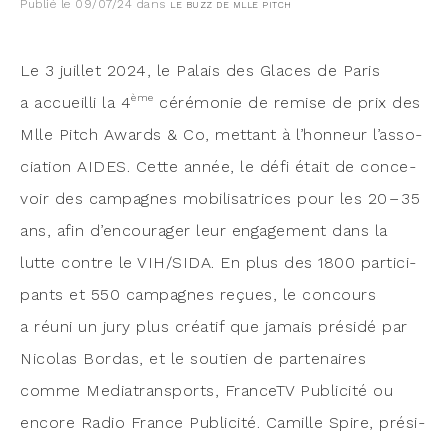
Publié le
09/07/24
dans
LE BUZZ DE MLLE PITCH
Le 3 juillet 2024, le Palais des Glaces de Paris
ème
a accueilli la 4
céré­mo­nie de remise de prix des
Mlle Pitch Awards & Co, met­tant à l’hon­neur l’as­so­
cia­tion AIDES. Cette année, le défi était de conce­
voir des cam­pagnes mobi­li­sa­trices pour les 20 – 35
ans, afin d’en­cou­ra­ger leur enga­ge­ment dans la
lutte contre le VIH/SIDA. En plus des 1800 par­ti­ci­
pants et 550 cam­pagnes reçues, le concours
a réuni un jury plus créa­tif que jamais pré­si­dé par
Nico­las Bor­das, et le sou­tien de par­te­naires
comme Media­trans­ports, Fran­ceTV Publi­ci­té ou
encore Radio France Publi­ci­té. Camille Spire, pré­si­