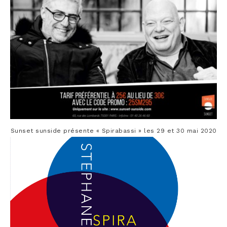
Sun­set sun­side pré­sente « Spi­ra­bas­si » les 29 et 30 mai 2020