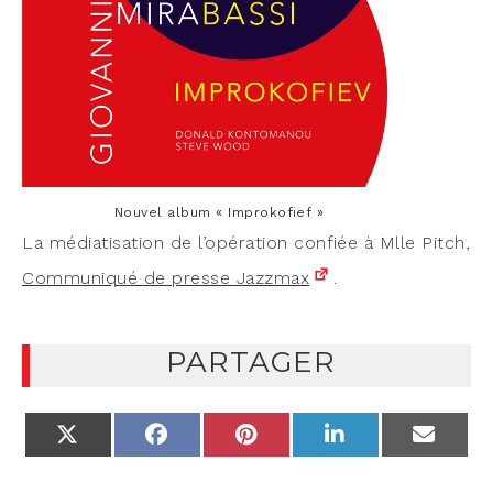
Nou­vel album « Improkofief »
La média­ti­sa­tion de l’opération confiée à Mlle Pitch,
Com­mu­ni­qué de presse Jazz­max
.
PARTAGER
X
FACEBOOK
PINTEREST
LINKEDIN
EMAIL
(TWITTER)