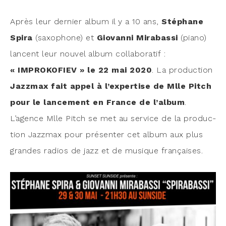
Après leur der­nier album il y a 10 ans,
Sté­phane
Spi­ra
(saxo­phone) et
Gio­van­ni Mira­bas­si
(pia­no)
lancent leur nou­vel album col­la­bo­ra­tif :
« IMPROKOFIEV » le 22 mai 2020
. La pro­duc­tion
Jazz­max fait appel à l’expertise de Mlle Pitch
pour le lan­ce­ment en France de l’album
.
L’agence Mlle Pitch se met au ser­vice de la pro­duc­
tion Jazz­max pour pré­sen­ter cet album aux plus
grandes radios de jazz et de musique françaises.