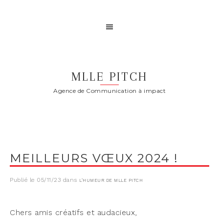
MLLE PITCH
Agence de Communication à impact
MEILLEURS VŒUX 2024 !
Publié le
05/11/23
dans
L’HUMEUR DE MLLE PITCH
Chers amis créa­tifs et audacieux,