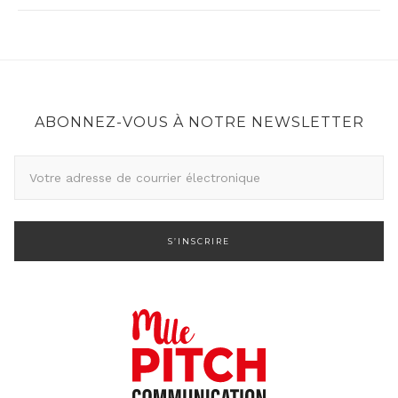
ABONNEZ-VOUS À NOTRE NEWSLETTER
A
d
r
e
s
s
e
d
e
c