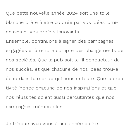
Que cette nou­velle année 2024 soit une toile
blanche prête à être colo­rée par vos idées lumi­
neuses et vos pro­jets innovants !
Ensemble, conti­nuons à signer des cam­pagnes
enga­gées et à rendre compte des chan­ge­ments de
nos socié­tés. Que la pub soit le fil conduc­teur de
nos suc­cès, et que cha­cune de nos idées trouve
écho dans le monde qui nous entoure. Que la créa­
ti­vi­té inonde cha­cune de nos ins­pi­ra­tions et que
nos réus­sites soient aus­si per­cu­tantes que nos
cam­pagnes mémorables.
Je trinque avec vous à une année pleine