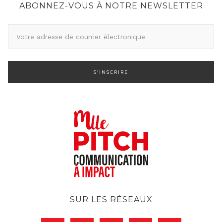
ABONNEZ-VOUS À NOTRE NEWSLETTER
A
d
r
e
s
s
e
d
e
c
o
u
r
SUR LES RÉSEAUX
r