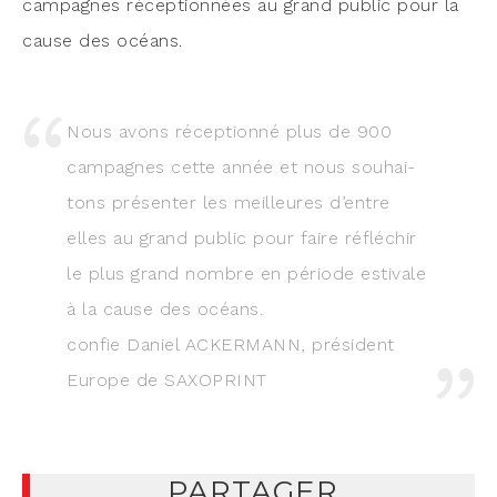
cam­pagnes récep­tion­nées au grand public pour la
cause des océans.
Nous avons récep­tion­né plus de 900
cam­pagnes cette année et nous sou­hai­
tons pré­sen­ter les meilleures d’entre
elles au grand public pour faire réflé­chir
le plus grand nombre en période esti­vale
à la cause des océans.
confie Daniel ACKERMANN, pré­sident
Europe de SAXOPRINT
PARTAGER