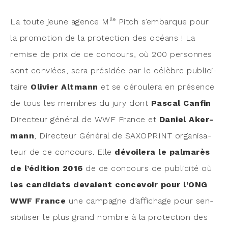
lle
La toute jeune agence M
Pitch s’embarque pour
la pro­mo­tion de la pro­tec­tion des océans ! La
remise de prix de ce concours, où 200 per­sonnes
sont conviées, sera pré­si­dée par le célèbre publi­ci­
taire
Oli­vier Alt­mann
et se dérou­le­ra en pré­sence
de tous les membres du jury dont
Pas­cal Can­fin
Direc­teur géné­ral de WWF France et
Daniel Aker­
mann
, Direc­teur Géné­ral de SAXOPRINT orga­ni­sa­
teur de ce concours. Elle
dévoi­le­ra le pal­ma­rès
de l’édition 2016
de ce concours de publi­ci­té où
les can­di­dats devaient conce­voir pour l’ONG
WWF France
une cam­pagne d’affichage pour sen­
si­bi­li­ser le plus grand nombre à la pro­tec­tion des