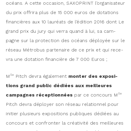
océans. A cette occa­sion, SAXOPRINT l’organisateur
du prix offri­ra plus de 15 000 euros de dota­tions
finan­cières aux 10 lau­réats de l’édition 2016 dont Le
grand prix du jury qui ver­ra quand à lui, sa cam­
pagne sur la pro­tec­tion des océans déployée sur le
réseau Métro­bus par­te­naire de ce prix et qui rece­
vra une dota­tion finan­cière de 7 000 Euros ;
lle
M
Pitch devra éga­le­ment
mon­ter des expo­si­
tions grand public dédiées aux meilleures
lle
cam­pagnes récep­tion­nées
par ce concours M
Pitch devra déployer son réseau rela­tion­nel pour
ini­tier plu­sieurs expo­si­tions publiques dédiées au
concours et confron­ter la créa­ti­vi­té des meilleures