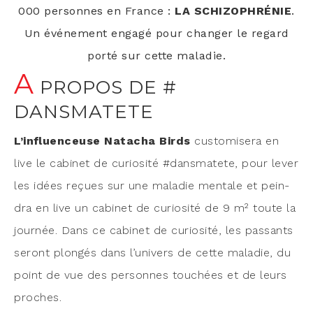
000 per­sonnes en France :
LA SCHIZOPHRÉNIE
.
Un évé­ne­ment enga­gé pour chan­ger le regard
por­té sur cette maladie.
A
PROPOS DE #
DANSMATETE
L’in­fluen­ceuse Nata­cha Birds
cus­to­mi­se­ra en
live le cabi­net de curio­si­té #dans­ma­tete, pour lever
les idées reçues sur une mala­die men­tale et pein­
dra en live un cabi­net de curio­si­té de 9 m² toute la
jour­née. Dans ce cabi­net de curio­si­té, les pas­sants
seront plon­gés dans l’u­ni­vers de cette mala­die, du
point de vue des per­sonnes tou­chées et de leurs
proches.