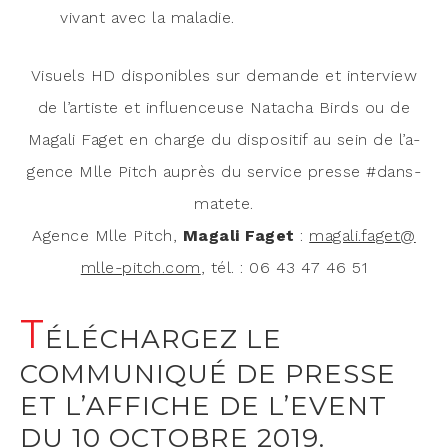
vivant avec la maladie.
Visuels HD dis­po­nibles sur demande et inter­view
de l’ar­tiste et influen­ceuse Nata­cha Birds ou de
Maga­li Faget en charge du dis­po­si­tif au sein de l’a­
gence Mlle Pitch auprès du ser­vice presse #dans­
ma­tete.
Agence Mlle Pitch,
Maga­li Faget
:
magali.​faget@​
mlle-​pitch.​com
, tél. : 06 43 47 46 51
T
ÉLÉCHARGEZ LE
COMMUNIQUÉ DE PRESSE
ET L’AFFICHE DE L’EVENT
DU 10 OCTOBRE 2019.