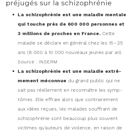
préjugés sur la schizophrénie
La schi­zo­phré­nie est une mala­die men­tale
qui touche près de 600 000 per­sonnes et
3 mil­lions de proches en France.
Cette
mala­die se déclare en géné­ral chez les 15 – 25
ans (8 000 à 10 000 nou­veaux jeunes par an).
Source : INSERM
La schi­zo­phré­nie est une mala­die extrê­
me­ment mécon­nue
du grand public qui ne
sait pas réel­le­ment en recon­naître les symp­
tômes. Elle effraie alors que contrai­re­ment
aux idées reçues, les malades souf­frant de
schi­zo­phré­nie sont beau­coup plus sou­vent
vic­times qu’au­teurs de vio­lence, en rai­son de