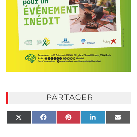
PARTAGER
X
FACEBOOK
PINTEREST
LINKEDIN
EMAIL
(TWITTER)