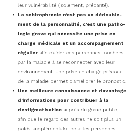
leur vul­né­ra­bi­li­té (iso­le­ment, précarité).
La schi­zo­phré­nie n’est pas un dédou­ble­
ment de la per­son­na­li­té, c’est une patho­
lo­gie grave qui néces­site une prise en
charge médi­cale et un accom­pa­gne­ment
régu­lier
afin d’ai­der ces per­sonnes tou­chées
par la mala­die à se recon­nec­ter avec leur
envi­ron­ne­ment. Une prise en charge pré­coce
de la mala­die per­met d’a­mé­lio­rer le pronostic.
Une meilleure connais­sance et davan­tage
d’in­for­ma­tions pour contri­buer à la
destig­ma­ti­sa­tion
auprès du grand public,
afin que le regard des autres ne soit plus un
poids sup­plé­men­taire pour les per­sonnes