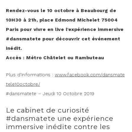
Ren­dez-vous le 10 octobre à Beau­bourg de
10H30 à 21h, place Edmond Miche­let 75004
Paris pour vivre en live l’ex­pé­rience immer­sive
#dans­ma­tete pour décou­vrir cet évé­ne­ment
inédit.
Accès : Métro Châ­te­let ou Rambuteau
Plus d’in­for­ma­tions :
www​.face​book​.com/​d​a​n​s​m​a​t​e​
t​e​l​e​1​0​o​c​t​o​b​re/
#dans­ma­tete – Jeu­di 10 Octobre 2019
Le cabinet de curiosité
#dansmatete une expérience
immersive inédite contre les