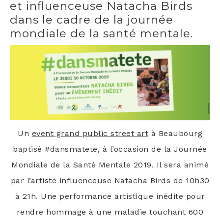
et influenceuse Natacha Birds
dans le cadre de la journée
mondiale de la santé mentale.
Un
event grand public street art
à Beau­bourg
bap­ti­sé #dans­ma­tete, à l’oc­ca­sion de la Jour­née
Mon­diale de la San­té Men­tale 2019. Il sera ani­mé
par l’ar­tiste influen­ceuse Nata­cha Birds de 10h30
à 21h. Une per­for­mance artis­tique inédite pour
rendre hom­mage à une mala­die tou­chant 600