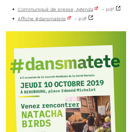
Com­mu­ni­qué de presse, Agen­da
– pdf
Affiche #dans­ma­tete
– pdf