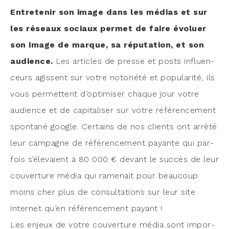
Entre­te­nir son image dans les médias et sur
les réseaux sociaux per­met de faire évo­luer
son image de marque, sa répu­ta­tion, et son
audience.
Les articles de presse et posts influen­
ceurs agissent sur votre noto­rié­té et popu­la­ri­té, ils
vous per­mettent d’optimiser chaque jour votre
audience et de capi­ta­li­ser sur votre réfé­ren­ce­ment
spon­ta­né google. Cer­tains de nos clients ont arrê­té
leur cam­pagne de réfé­ren­ce­ment payante qui par­
fois s’élevaient à 80 000 € devant le suc­cès de leur
cou­ver­ture média qui rame­nait pour beau­coup
moins cher plus de consul­ta­tions sur leur site
inter­net qu’en réfé­ren­ce­ment payant !
Les enjeux de votre cou­ver­ture média sont impor­