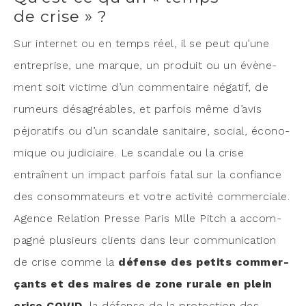
de crise » ?
Sur inter­net ou en temps réel, il se peut qu’une
entre­prise, une marque, un pro­duit ou un évè­ne­
ment soit vic­time d’un com­men­taire néga­tif, de
rumeurs désa­gréables, et par­fois même d’avis
péjo­ra­tifs ou d’un scan­dale sani­taire, social, éco­no­
mique ou judi­ciaire. Le scan­dale ou la crise
entraînent un impact par­fois fatal sur la confiance
des consom­ma­teurs et votre acti­vi­té com­mer­ciale.
Agence Rela­tion Presse Paris Mlle Pitch a accom­
pa­gné plu­sieurs clients dans leur com­mu­ni­ca­tion
de crise comme la
défense des petits com­mer­
çants et des maires de zone rurale en plein
crise COVID
, la
défense de la pro­tec­tion des