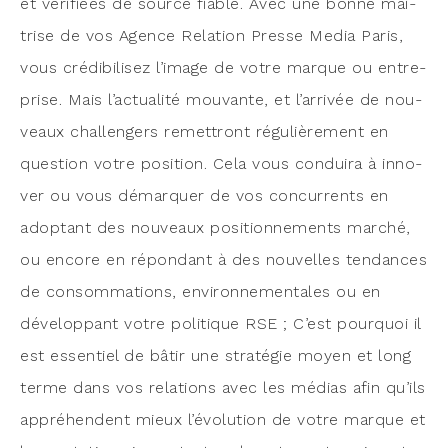
et véri­fiées de source fiable. Avec une bonne mai­
trise de vos Agence Rela­tion Presse Media Paris,
vous cré­di­bi­li­sez l’image de votre marque ou entre­
prise. Mais l’actualité mou­vante, et l’arrivée de nou­
veaux chal­len­gers remet­tront régu­liè­re­ment en
ques­tion votre posi­tion. Cela vous condui­ra à inno­
ver ou vous démar­quer de vos concur­rents en
adop­tant des nou­veaux posi­tion­ne­ments mar­ché,
ou encore en répon­dant à des nou­velles ten­dances
de consom­ma­tions, envi­ron­ne­men­tales ou en
déve­lop­pant votre poli­tique RSE ; C’est pour­quoi il
est essen­tiel de bâtir une stra­té­gie moyen et long
terme dans vos rela­tions avec les médias afin qu’ils
appré­hendent mieux l’évolution de votre marque et