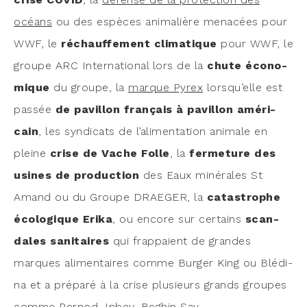
océans
ou des espèces ani­ma­lière mena­cées pour
WWF, le
réchauf­fe­ment cli­ma­tique
pour WWF, le
groupe ARC Inter­na­tio­nal lors de la
chute éco­no­
mique
du groupe, la
marque Pyrex
lorsqu’elle est
pas­sée
de pavillon fran­çais à pavillon amé­ri­
cain
, les syn­di­cats de l’alimentation ani­male en
pleine
crise de Vache Folle
, la
fer­me­ture des
usines de pro­duc­tion
des Eaux miné­rales St
Amand ou du Groupe DRAEGER, la
catas­trophe
éco­lo­gique Eri­ka
, ou encore sur cer­tains
scan­
dales sani­taires
qui frap­paient de grandes
marques ali­men­taires comme Bur­ger King ou Blé­di­
na et a pré­pa­ré à la crise plu­sieurs grands groupes
comme Per­nod, Inbev, Beghin Say…