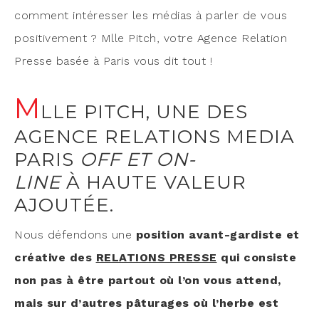
com­ment inté­res­ser les médias à par­ler de vous
posi­ti­ve­ment ? Mlle Pitch, votre Agence Rela­tion
Presse basée à Paris vous dit tout !
M
LLE PITCH, UNE DES
AGENCE RELATIONS MEDIA
PARIS
OFF ET ON-
LINE
À HAUTE VALEUR
AJOUTÉE.
Nous défen­dons une
posi­tion avant-gar­diste et
créa­tive des
RELATIONS PRESSE
qui consiste
non pas à être par­tout où l’on vous attend,
mais sur d’autres pâtu­rages où l’herbe est