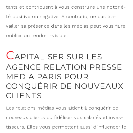
tants et contri­buent à vous construire une noto­rié­
té posi­tive ou néga­tive. A contra­rio, ne pas tra­
vailler sa pré­sence dans les médias peut vous faire
oublier ou rendre invisible.
C
APITALISER SUR LES
AGENCE RELATION PRESSE
MEDIA PARIS POUR
CONQUÉRIR DE NOUVEAUX
CLIENTS
Les rela­tions médias vous aident à conqué­rir de
nou­veaux clients ou fidé­li­ser vos sala­riés et inves­
tis­seurs. Elles vous per­mettent aus­si d’influencer le