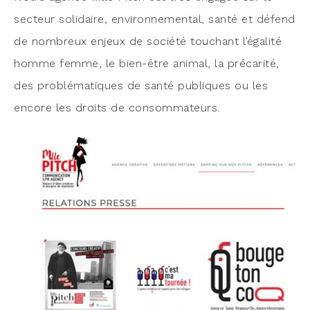
sec­teur soli­daire, envi­ron­ne­men­tal, san­té et défend
de nom­breux enjeux de socié­té tou­chant l’égalité
homme femme, le bien-être ani­mal, la pré­ca­ri­té,
des pro­blé­ma­tiques de san­té publiques ou les
encore les droits de consommateurs.