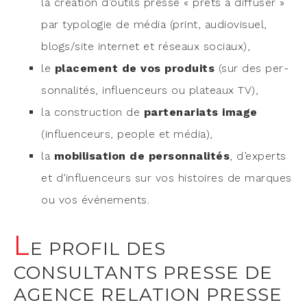
la créa­tion d’outils presse « prêts à dif­fu­ser »
par typo­lo­gie de média (print, audio­vi­suel,
blogs/site inter­net et réseaux sociaux),
le
pla­ce­ment de vos pro­duits
(sur des per­
son­na­li­tés, influen­ceurs ou pla­teaux TV),
la construc­tion de
par­te­na­riats image
(influen­ceurs, people et média),
la
mobi­li­sa­tion de per­son­na­li­tés
, d’experts
et d’influenceurs sur vos his­toires de marques
ou vos événements.
L
E PROFIL DES
CONSULTANTS PRESSE DE
AGENCE RELATION PRESSE