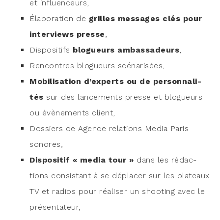
et influenceurs,
Éla­bo­ra­tion de
grilles mes­sages clés pour
inter­views presse
,
Dis­po­si­tifs
blo­gueurs ambas­sa­deurs
,
Ren­contres blo­gueurs scénarisées,
Mobi­li­sa­tion d’experts ou de per­son­na­li­
tés
sur des lan­ce­ments presse et blo­gueurs
ou évè­ne­ments client,
Dos­siers de Agence rela­tions Media Paris
sonores,
Dis­po­si­tif « media tour »
dans les rédac­
tions consis­tant à se dépla­cer sur les pla­teaux
TV et radios pour réa­li­ser un shoo­ting avec le
présentateur,