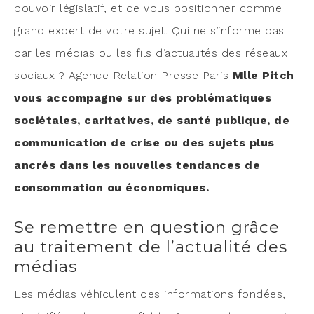
pou­voir légis­la­tif, et de vous posi­tion­ner comme
grand expert de votre sujet. Qui ne s’informe pas
par les médias ou les fils d’actualités des réseaux
sociaux ? Agence Rela­tion Presse Paris
Mlle Pitch
vous accom­pagne sur des pro­blé­ma­tiques
socié­tales, cari­ta­tives, de san­té publique, de
com­mu­ni­ca­tion de crise ou des sujets plus
ancrés dans les nou­velles ten­dances de
consom­ma­tion ou économiques.
Se remettre en question grâce
au traitement de l’actualité des
médias
Les médias véhi­culent des infor­ma­tions fon­dées,