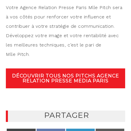
Votre Agence Rela­tion Presse Paris Mlle Pitch sera
à vos côtés pour ren­for­cer votre influence et
contri­buer à votre stra­té­gie de com­mu­ni­ca­tion.
Déve­lop­pez votre image et votre ren­ta­bi­li­té avec
les meilleures tech­niques, c’est le pari de
Mlle Pitch.
DÉCOU­VRIR TOUS NOS PITCHS AGENCE
RELA­TION PRESSE MEDIA PARIS
PARTAGER