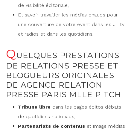
de visi­bi­li­té éditoriale,
Et savoir tra­vailler les médias chauds pour
une cou­ver­ture de votre event dans les JT tv
et radios et dans les quotidiens.
Q
UELQUES PRESTATIONS
DE RELATIONS PRESSE ET
BLOGUEURS ORIGINALES
DE AGENCE RELATION
PRESSE PARIS MLLE PITCH
Tri­bune libre
dans les pages édi­tos débats
de quo­ti­diens nationaux,
Par­te­na­riats de conte­nus
et image médias