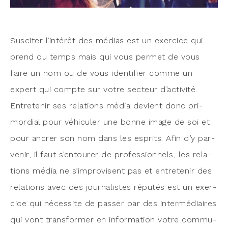
Sus­ci­ter l’intérêt des médias est un exer­cice qui
prend du temps mais qui vous per­met de vous
faire un nom ou de vous iden­ti­fier comme un
expert qui compte sur votre sec­teur d’activité.
Entre­te­nir ses rela­tions média devient donc pri­
mor­dial pour véhi­cu­ler une bonne image de soi et
pour ancrer son nom dans les esprits. Afin d’y par­
ve­nir, il faut s’entourer de pro­fes­sion­nels, les rela­
tions média ne s’improvisent pas et entre­te­nir des
rela­tions avec des jour­na­listes répu­tés est un exer­
cice qui néces­site de pas­ser par des inter­mé­diaires
qui vont trans­for­mer en infor­ma­tion votre com­mu­