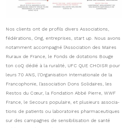
Nos clients ont de pro­fils divers Asso­cia­tions,
fédé­ra­tions, Ong, entre­prises, start up. Nous avons
notam­ment accom­pa­gné l’Association des Maires
Ruraux de France, le Fonds de dota­tions Bouge
ton coQ dédié à la rura­li­té, UFC QUE CHOISR pour
leurs 70 ANS, l’Organisation Inter­na­tio­nale de la
Fran­co­pho­nie, l’association Dons Soli­daires, les
Res­tos du Cœur, la Fon­da­tion Abbé Pierre, WWF
France, le Secours popu­laire, et plu­sieurs asso­cia­
tions de patients ou labo­ra­toires phar­ma­ceu­tiques
sur des cam­pagnes de sen­si­bi­li­sa­tion de san­té