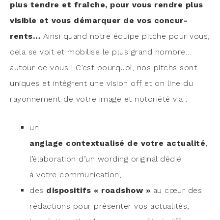
plus tendre et fraîche, pour vous rendre plus
visible et vous démar­quer de vos concur­
rents…
Ain­si quand notre équipe pitche pour vous,
cela se voit et mobi­lise le plus grand nombre…
autour de vous ! C’est pour­quoi, nos pitchs sont
uniques et intègrent une vision off et on line du
rayon­ne­ment de votre image et noto­rié­té via :
un
anglage contex­tua­li­sé de votre actua­li­té
,
l’élaboration d’un wor­ding ori­gi­nal dédié
à votre communication,
des
dis­po­si­tifs « road­show »
au cœur des
rédac­tions pour pré­sen­ter vos actualités,