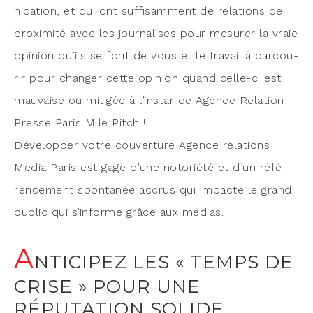
ni­ca­tion, et qui ont suf­fi­sam­ment de rela­tions de
proxi­mi­té avec les jour­na­lises pour mesu­rer la vraie
opi­nion qu’ils se font de vous et le tra­vail à par­cou­
rir pour chan­ger cette opi­nion quand celle-ci est
mau­vaise ou miti­gée à l’instar de Agence Rela­tion
Presse Paris Mlle Pitch !
Déve­lop­per votre cou­ver­ture Agence rela­tions
Media Paris est gage d’une noto­rié­té et d’un réfé­
ren­ce­ment spon­ta­née accrus qui impacte le grand
public qui s’informe grâce aux médias.
A
NTICIPEZ LES « TEMPS DE
CRISE » POUR UNE
RÉPUTATION SOLIDE