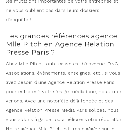
les muta­tions impor­tantes de votre entre­prise et
ne vous oublient pas dans leurs dos­siers
d’enquête !
Les grandes références agence
Mlle Pitch en Agence Relation
Presse Paris ?
Chez Mlle Pitch, toute cause est bien­ve­nue. ONG,
Asso­cia­tions, évè­ne­ments, enseignes, etc., si vous
avez besoin d’une Agence Rela­tion Presse Paris
pour entre­te­nir votre image média­tique, nous inter­
ve­nons. Avec une noto­rié­té déjà fon­dée et des
Agence Rela­tion Presse Media Paris solides, nous
vous aidons à gar­der ou amé­lio­rer votre répu­ta­tion.
Notre agence Mlle Pitch est très enga­gée sur le