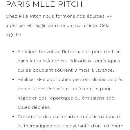
PARIS MLLE PITCH
Chez Mlle Pitch nous for­mons nos équipes RP
à pen­ser et réagir comme un jour­na­liste. Cela
signifie :
Anti­ci­per l’envoi de l’information pour ren­trer
dans leurs calen­driers édi­to­riaux tou­ris­tiques
qui se bouclent sou­vent 3 mois à l’avance,
Réa­li­ser des approches per­son­na­li­sées auprès
de cer­taines émis­sions radios ou tv pour
négo­cier des repor­tages ou émis­sions spé­
ciales dédiées,
Construire des par­te­na­riats médias natio­naux
et thé­ma­tiques pour se garan­tir d’un mini­mum