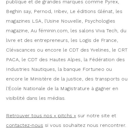
publique et de grandes marques comme Pyrex,
Beghin say, Per­nod, Inbev, Le édi­tions Glé­nat, les
maga­zines LSA, l’U­sine Nou­velle, Psy­cho­lo­gies
maga­zine, Au féminin.com, les salons Viva Tech, du
livre et des entre­pre­neurs, les Logis de France,
Clé­va­cances ou encore le CDT des Yve­lines, le CRT
PACA, le CDT des Hautes Alpes, la Fédé­ra­tion des
Indus­tries Nau­tiques, la banque For­tu­neo ou
encore le Minis­tère de la jus­tice, des trans­ports ou
l’École Natio­nale de la Magis­tra­ture à gagner en
visi­bi­li­té dans les médias.
Retrou­ver tous nos « pitchs »
sur notre site et
contac­tez-nous
si vous sou­hai­tez nous rencontrer.